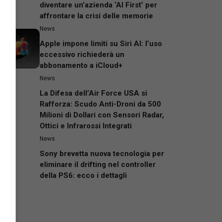
diventare un’azienda ‘AI First’ per
affrontare la crisi delle memorie
News
Apple impone limiti su Siri AI: l’uso
eccessivo richiederà un
abbonamento a iCloud+
News
La Difesa dell’Air Force USA si
Rafforza: Scudo Anti-Droni da 500
Milioni di Dollari con Sensori Radar,
Ottici e Infrarossi Integrati
News
Sony brevetta nuova tecnologia per
eliminare il drifting nel controller
della PS6: ecco i dettagli