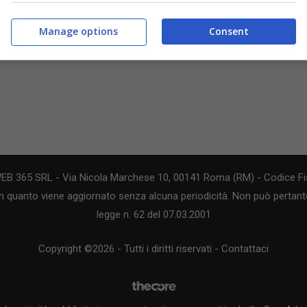
Manage options
Consent
WEB 365 SRL - Via Nicola Marchese 10, 00141 Roma (RM) - Codice Fis
n quanto viene aggiornato senza alcuna periodicità. Non può pertanto
legge n. 62 del 07.03.2001
Copyright ©2026 - Tutti i diritti riservati -
Contattaci