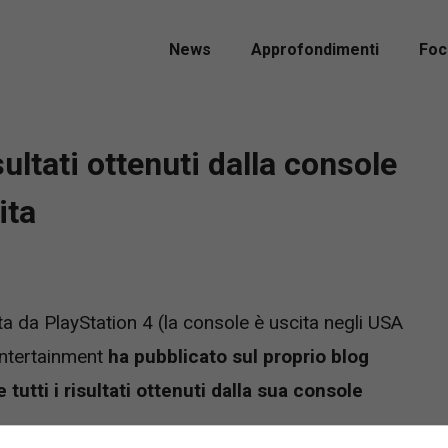
News
Approfondimenti
Foc
sultati ottenuti dalla console
ita
a da PlayStation 4 (la console è uscita negli USA
ntertainment
ha pubblicato sul proprio blog
utti i risultati ottenuti dalla sua console