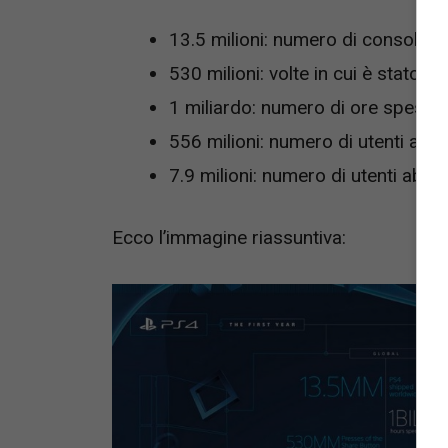
13.5 milioni: numero di console di
530 milioni: volte in cui è stato p
1 miliardo: numero di ore spese o
556 milioni: numero di utenti attivi
7.9 milioni: numero di utenti abbo
Ecco l’immagine riassuntiva: