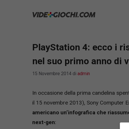
Vai
al
contenuto
PlayStation 4: ecco i ri
nel suo primo anno di v
15 Novembre 2014
di
admin
In occasione della prima candelina spent
il 15 novembre 2013), Sony Computer E
americano un’infografica che riassume t
next-gen
: