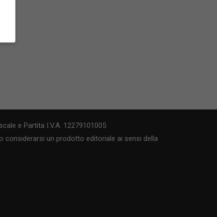
cale e Partita I.V.A. 12279101005
 considerarsi un prodotto editoriale ai sensi della