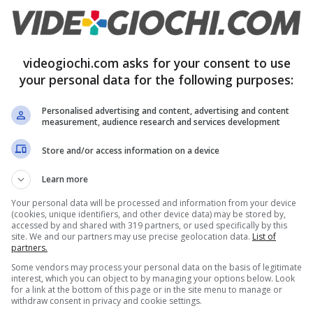
stribuite in tutto il mondo
remuto il tasto “Share”
videogiochi.com asks for your consent to use
nline dai giocatori su PS4
your personal data for the following purposes:
Personalised advertising and content, advertising and content
nati al PlayStation Plus
measurement, audience research and services development
Store and/or access information on a device
Learn more
Your personal data will be processed and information from your device
(cookies, unique identifiers, and other device data) may be stored by,
accessed by and shared with 319 partners, or used specifically by this
site. We and our partners may use precise geolocation data.
List of
partners.
Some vendors may process your personal data on the basis of legitimate
interest, which you can object to by managing your options below. Look
for a link at the bottom of this page or in the site menu to manage or
withdraw consent in privacy and cookie settings.