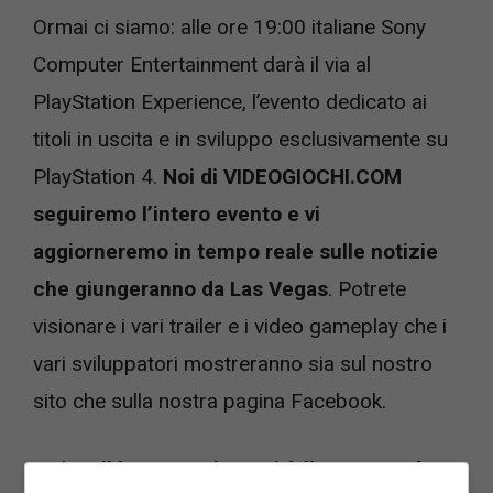
Ormai ci siamo: alle ore 19:00 italiane Sony
Computer Entertainment darà il via al
PlayStation Experience, l’evento dedicato ai
titoli in uscita e in sviluppo esclusivamente su
PlayStation 4.
Noi di VIDEOGIOCHI.COM
seguiremo l’intero evento e vi
aggiorneremo in tempo reale sulle notizie
che giungeranno da Las Vegas
. Potrete
visionare i vari trailer e i video gameplay che i
vari sviluppatori mostreranno sia sul nostro
sito che sulla nostra pagina Facebook.
Inoltre,
il keynote che aprirà l’evento sarà