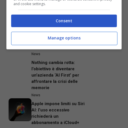
and cookie settings.
Velocità di Trasferimento
fino a 40 Gbps
News
Consent
Final Fantasy Resonance:
Prezzo del preordine su
Manage options
Amazon per la versione
PS5 in calo
News
Nothing cambia rotta:
l’obiettivo è diventare
un’azienda ‘AI First’ per
affrontare la crisi delle
memorie
News
Apple impone limiti su Siri
AI: l’uso eccessivo
richiederà un
abbonamento a iCloud+