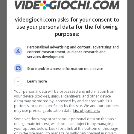
trasmesso in diretta sul nostro canale
ufficiale Twitch
. Per seguire l’evento
cliccate
videogiochi.com asks for your consent to
qui!
use your personal data for the following
purposes:
Appuntamento dunque alle ore 19:00, non
mancate!
Personalised advertising and content, advertising and
content measurement, audience research and
services development
Store and/or access information on a device
Articoli recenti
Learn more
News
Grokipedia: l’innovativo
Your personal data will be processed and information from
your device (cookies, unique identifiers, and other device
progetto AI di Elon Musk è
data) may be stored by, accessed by and shared with 319
già al capolinea?
partners, or used specifically by this site. We and our partners
may use precise geolocation data.
List of partners.
News
Some vendors may process your personal data on the basis
ASUS ProArt si Amplia:
of legitimate interest, which you can object to by managing
Presentato il Nuovo Box
your options below. Look for a link at the bottom of this page
SSD di Fascia Alta con
or in the site menu to manage or withdraw consent in privacy