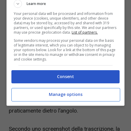
Coma al solito i videogiocatori non si perdono
Learn more
nemmeno un dettaglio e questa volta è stato
Your personal data will be processed and information from
your device (cookies, unique identifiers, and other device
questo profilo a trovare qualcosa di
data) may be stored by, accessed by and shared with 319
partners, or used specifically by this site. We and our partners
particolare sulla rete.
may use precise geolocation data.
List of partners.
Some vendors may process your personal data on the basis
of legitimate interest, which you can object to by managing
your options below. Look for a link at the bottom of this page
L’utente segnala come un canale YouTube che
or in the site menu to manage or withdraw consent in privacy
and cookie settings.
mostrava
un’anteprima di Little Nightmares
3
abbia finito per rivelare per errore
Consent
l’esistenza di una
demo gratuita in rampa di
lancio
prima dell’uscita ufficiale, con un
Manage options
annuncio al riguardo che sarebbe
praticamente dietro l’angolo.
Secondo uno screenshot della trascrizione, la