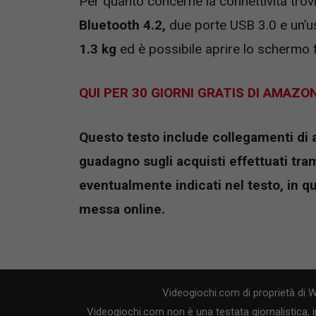
Per quanto concerne la connettività tr
Bluetooth 4.2,
due porte USB 3.0 e un’u
1.3 kg
ed è possibile aprire lo schermo f
QUI PER 30 GIORNI GRATIS DI AMAZO
Questo testo include collegamenti di aff
guadagno sugli acquisti effettuati tramit
eventualmente indicati nel testo, in q
messa online.
Videogiochi.com di proprietà di 
Videogiochi.com non è una testata giornalistica, i