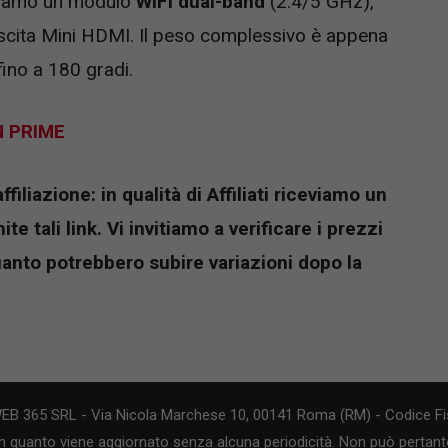
oviamo un modulo
WiFi dual-band
(2.4/5 GHz),
scita Mini HDMI. Il peso complessivo è appena
ino a 180 gradi.
N PRIME
iliazione: in qualità di Affiliati riceviamo un
e tali link. Vi invitiamo a verificare i prezzi
uanto potrebbero subire variazioni dopo la
WEB 365 SRL - Via Nicola Marchese 10, 00141 Roma (RM) - Codice Fis
n quanto viene aggiornato senza alcuna periodicità. Non può pertanto