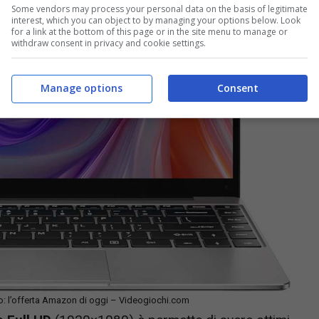
Some vendors may process your personal data on the basis of legitimate
interest, which you can object to by managing your options below. Look
for a link at the bottom of this page or in the site menu to manage or
withdraw consent in privacy and cookie settings.
Manage options
Consent
: l’offerta Amazon di oggi – Videogiochi.com