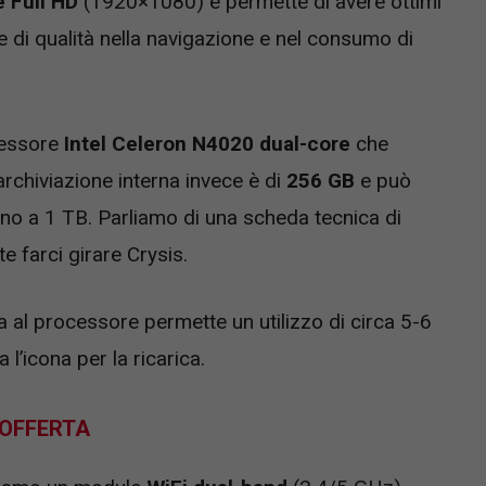
e Full HD
(1920×1080) è permette di avere ottimi
e di qualità nella navigazione e nel consumo di
cessore
Intel Celeron N4020 dual-core
che
archiviazione interna invece è di
256 GB
e può
no a 1 TB. Parliamo di una scheda tecnica di
te farci girare Crysis.
a al processore permette un utilizzo di circa 5-6
l’icona per la ricarica.
 OFFERTA