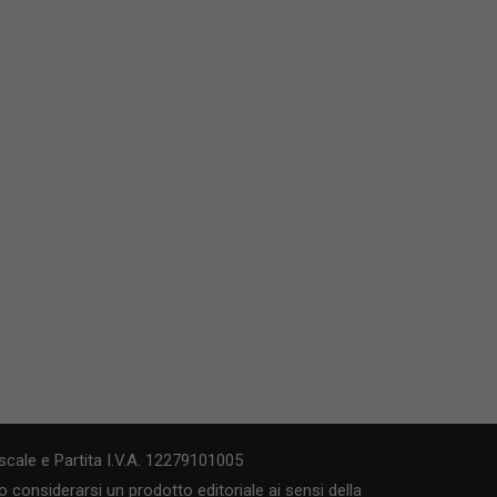
cale e Partita I.V.A. 12279101005
 considerarsi un prodotto editoriale ai sensi della