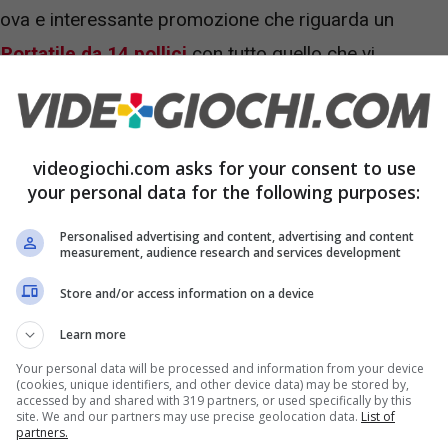
ova e interessante promozione che riguarda un
Portatile da 14 pollici
con tutto quello che vi
ta
a soli 229 euro.
sissimo: l’offerta Amazon di
videogiochi.com asks for your consent to use
your personal data for the following purposes:
Personalised advertising and content, advertising and content
amo oggi presenta già a bordo una versione
measurement, audience research and services development
1
, con tutte le caratteristiche e le funzioni che
Store and/or access information on a device
 essere f
in da subito produttivi e veloci.
Learn more
Your personal data will be processed and information from your device
(cookies, unique identifiers, and other device data) may be stored by,
accessed by and shared with 319 partners, or used specifically by this
site. We and our partners may use precise geolocation data.
List of
partners.