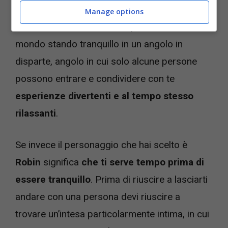
significa
che
non ami stare al centro
Manage options
dell’attenzione
. Preferisci poter osservare il
mondo stando tranquillo in un angolo in
disparte, angolo in cui solo alcune persone
possono entrare e condividere con te
esperienze divertenti e al tempo stesso
rilassanti
.
Se invece il personaggio che hai scelto è
Robin
significa
che ti serve tempo prima di
essere tranquillo
. Prima di riuscire a lasciarti
andare con una persona devi riuscire a
trovare un’intesa particolarmente intima, in cui