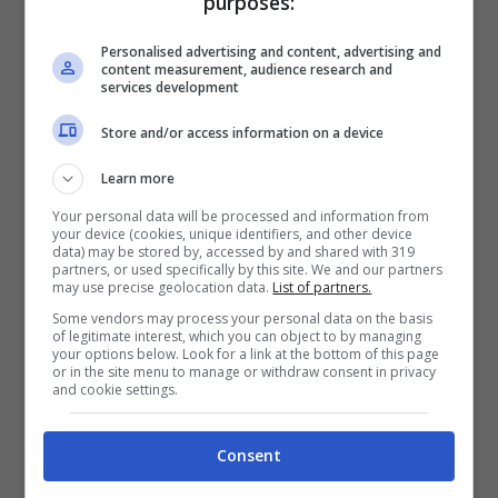
purposes:
Personalised advertising and content, advertising and
content measurement, audience research and
Ti ritrovi nei profili del test? – videogiochi.com
services development
Store and/or access information on a device
Se il personaggio che hai scelto è
Lily
Learn more
significa che
sei una persona sensibile
.
Your personal data will be processed and information from
Percepisci con molta intensità le emozioni e al
your device (cookies, unique identifiers, and other device
data) may be stored by, accessed by and shared with 319
tempo stesso quando inizi una relazione sai la
partners, or used specifically by this site. We and our partners
may use precise geolocation data.
List of partners.
persona più dolce e romantica che si possa
Some vendors may process your personal data on the basis
trovare. Sei sempre leale nei confronti del tuo
of legitimate interest, which you can object to by managing
your options below. Look for a link at the bottom of this page
partner e tutto quello che vuoi
è vederlo
or in the site menu to manage or withdraw consent in privacy
and cookie settings.
felice
.
Consent
Se il personaggio che hai scelto è
Marshall