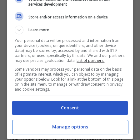
La particolarità di The Pitt rispetto ad altri
services development
medical drama è che
l’intera prima stagione
Store and/or access information on a device
ha coperto una sola giornata di lavoro
con
Learn more
ogni episodio che racconta 60 minuti di lavoro
Your personal data will be processed and information from
dei medici dell’immaginario ospedale di
your device (cookies, unique identifiers, and other device
data) may be stored by, accessed by and shared with 319
Pittsburgh. Nella seconda stagione troveremo
partners, or used specifically by this site. We and our partners
may use precise geolocation data.
List of partners.
di nuovo Noah Wyle cercare di fornire
Some vendors may process your personal data on the basis
of legitimate interest, which you can object to by managing
assistenza medica con la classica situazione
your options below. Look for a link at the bottom of this page
or in the site menu to manage or withdraw consent in privacy
del poco personale e delle poche risorse.
and cookie settings.
Nel teaser trailer che è stato pubblicato anche
Consent
sui social
si intravede parte del cast.
Più di
Manage options
recente, sul social che una volta era
dell’uccellino azzurro, è stato pubblicato un