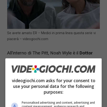
Se avete amato ER – Medici in prima linea questa serie vi
piacerà – videogiochi.com
All’interno di The Pitt, Noah Wyle è il
Dottor
Michael Robbie Robinavich
che si vede
dirigere il Pittsburgh Trauma Medical Hospital
in una delle giornate forse più stressanti mai
videogiochi.com asks for your consent to
viste.
Per vederlo come si deve vi serve una
use your personal data for the following
purposes:
TV nuova.
Personalised advertising and content, advertising and
content measurement, audience research and