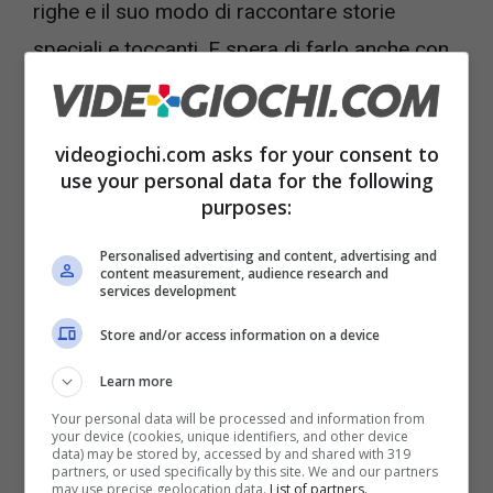
righe e il suo modo di raccontare storie
speciali e toccanti. E spera di farlo anche con
il nuovo gioco appena annunciato:
Fatherhood
.
videogiochi.com asks for your consent to
use your personal data for the following
purposes:
Personalised advertising and content, advertising and
content measurement, audience research and
services development
Store and/or access information on a device
Learn more
Your personal data will be processed and information from
your device (cookies, unique identifiers, and other device
data) may be stored by, accessed by and shared with 319
partners, or used specifically by this site. We and our partners
Nuovo gioco che ricorda le atmosfere di The Last of Us –
may use precise geolocation data.
List of partners.