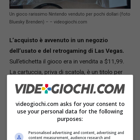
Un gioco rarissimo Nintendo venduto per pochi dollari (foto
Bluesky Brenden) – – videogiochi.com
L’acquisto è avvenuto in un negozio
dell’usato e del retrogaming di Las Vegas.
Sull’etichetta il gioco era in vendita a $11,99.
La cartuccia, priva di scatola, è un titolo per
imparare a giocare a Go,
passatempo molto
famoso in Cina e in Giappone che assomiglia
videogiochi.com asks for your consent to
ai nostri scacchi. Ma, andando a guardare
use your personal data for the following
online, è saltato fuori che questa cartuccia è
purposes:
una delle più rare in assoluto della console
Personalised advertising and content, advertising and
Nintendo Famicom.
Tra l’altro venduta solo
content measurement, audience research and