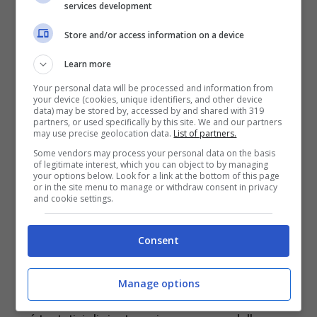
services development
in Giappone.
Store and/or access information on a device
Il modo in cui la cartuccia ha ricevuto quel
Learn more
prezzo così basso è anche oggetto di una
Your personal data will be processed and information from
your device (cookies, unique identifiers, and other device
discussione tra i commenti al post.
Invece la
data) may be stored by, accessed by and shared with 319
partners, or used specifically by this site. We and our partners
nuova console ha un problema.
may use precise geolocation data.
List of partners.
Some vendors may process your personal data on the basis
of legitimate interest, which you can object to by managing
È molto interessante soprattutto il modo in cui
your options below. Look for a link at the bottom of this page
or in the site menu to manage or withdraw consent in privacy
uno dei proprietari della catena,
Kelsey Lewin,
and cookie settings.
ha risposto a quello che è molto
Consent
probabilmente un errore di battitura di chi ha
messo le etichette del prezzo. Nessuna brutta
Manage options
parola né nei confronti del proprio impiegato