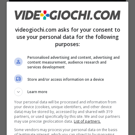
Se la tua è una smart TV Samsung, ecco il regalo che stai
videogiochi.com asks for your consent to
per ricevere – videogiochi.com
use your personal data for the following
purposes:
Molte smart TV hanno poi a disposizione
internet anche per navigare come se ci si
Personalised advertising and content, advertising and
content measurement, audience research and
trovasse con un PC. E in più sono presenti
services development
diverse app che possono essere scaricate e
Store and/or access information on a device
installate dagli store.
E se non hai una TV
Learn more
Samsung prova questa.
Your personal data will be processed and information from
your device (cookies, unique identifiers, and other device
data) may be stored by, accessed by and shared with 319
Il fatto di potersi collegare a internet, però, è
partners, or used specifically by this site. We and our partners
may use precise geolocation data.
List of partners.
comodo ma può generare situazioni di
Some vendors may process your personal data on the basis
of legitimate interest, which you can object to by managing