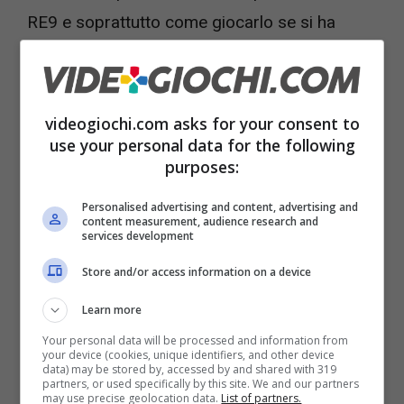
RE9 e soprattutto come giocarlo se si ha
paura.
videogiochi.com asks for your consent to
use your personal data for the following
purposes:
Personalised advertising and content, advertising and
content measurement, audience research and
services development
Store and/or access information on a device
Learn more
Your personal data will be processed and information from
Il creatore di Resident Evil Requiem ha un suggerimento –
your device (cookies, unique identifiers, and other device
Videogiochi,com
data) may be stored by, accessed by and shared with 319
partners, or used specifically by this site. We and our partners
may use precise geolocation data.
List of partners.