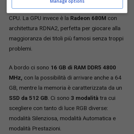
Manage options
6900HX Zen 3+
, il punto più alto della serie di
CPU. La GPU invece è la
Radeon 680M
con
architettura RDNA2, perfetta per giocare alla
maggioranza dei titoli più famosi senza troppi
problemi.
A bordo ci sono
16 GB di RAM DDR5 4800
MHz,
con la possibilità di arrivare anche a 64
GB, mentre la memoria è caratterizzata da un
SSD da 512 GB
. Ci sono
3 modalità
tra cui
scegliere con tanto di luce RGB diverse:
modalità Silenziosa, modalità Automatica e
modalità Prestazioni.