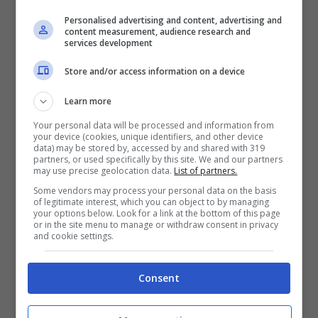
Personalised advertising and content, advertising and
content measurement, audience research and
services development
Store and/or access information on a device
Mini PC da gaming in forte sconto – Videogiochi.com
Learn more
Stiamo parlando del
Mini PC da gaming
Your personal data will be processed and information from
your device (cookies, unique identifiers, and other device
Agemagician S3A
, un dispositivo molto
data) may be stored by, accessed by and shared with 319
partners, or used specifically by this site. We and our partners
interessante che vanta una scheda tecnica
may use precise geolocation data.
List of partners.
Some vendors may process your personal data on the basis
perfetta per chi vuole essere produttivo e
of legitimate interest, which you can object to by managing
your options below. Look for a link at the bottom of this page
videogiocare con una macchina economica e
or in the site menu to manage or withdraw consent in privacy
and cookie settings.
facile da trasportare.
Consent
Il modello in questione vanta a bordo il
potentissimo processore
AMD Ryzen 9