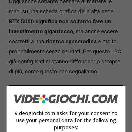
Oggi anche soltanto pensare di mettere le
mani su una scheda grafica della alta serie
RTX 5000 significa non soltanto fare un
investimento gigantesco
, ma anche essere
costretti a una
ricerca spasmodica
e molto
probabilmente senza risultati. Per questo i PC
già configurati si stanno diffondendo sempre
di più, come questo che segnaliamo.
videogiochi.com asks for your consent to
use your personal data for the following
purposes: