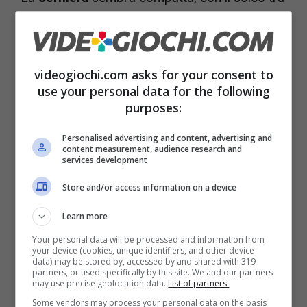
le metà ridotto quando il telefono è chiuso.
Sono dettagli da prendere con cautela:
parliamo di una “
immagine reale
” non
videogiochi.com asks for your consent to
verificata, e Samsung non ha confermato
use your personal data for the following
purposes:
specifiche o date.
Personalised advertising and content, advertising and
content measurement, audience research and
Se il modello “Wide” erediterà l’impermeabilità
services development
alla polvere (IP48) e i materiali rinforzati già
Store and/or access information on a device
visti nel 2024, potremmo avere un pieghevole
Learn more
più robusto e meno ansioso da usare fuori
Your personal data will be processed and information from
casa. Sulla scheda tecnica, al momento, non ci
your device (cookies, unique identifiers, and other device
data) may be stored by, accessed by and shared with 319
sono dati certi: chipset, batterie e fotocamere
partners, or used specifically by this site. We and our partners
may use precise geolocation data.
List of partners.
restano nel campo delle ipotesi. Meglio non
Some vendors may process your personal data on the basis