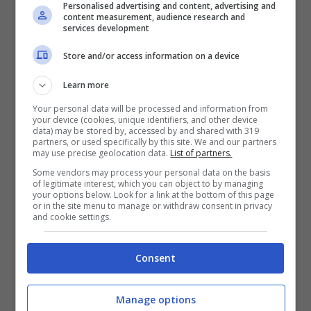
ai clienti Apple
Personalised advertising and content, advertising and
content measurement, audience research and
services development
Store and/or access information on a device
Learn more
Your personal data will be processed and information from
your device (cookies, unique identifiers, and other device
data) may be stored by, accessed by and shared with 319
partners, or used specifically by this site. We and our partners
may use precise geolocation data.
List of partners.
Some vendors may process your personal data on the basis
of legitimate interest, which you can object to by managing
Fonte: manuals.info.apple.com – VideoGiochi.com
your options below. Look for a link at the bottom of this page
or in the site menu to manage or withdraw consent in privacy
and cookie settings.
Presso il Self Service Repair Store, visitabile
a
questo link
, i clienti Apple possono
ordinare le
Consent
parti e gli strumenti necessari per le
Manage options
riparazioni
, anche a noleggio, consultare i