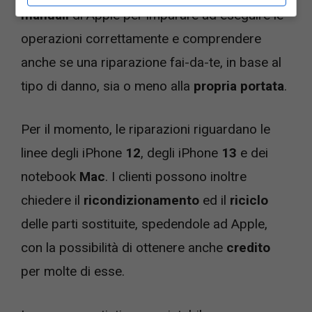
manuali
di Apple per imparare ad eseguire le
operazioni correttamente e comprendere
anche se una riparazione fai-da-te, in base al
tipo di danno, sia o meno alla
propria portata
.
Per il momento, le riparazioni riguardano le
linee degli iPhone
12
, degli iPhone
13
e dei
notebook
Mac
. I clienti possono inoltre
chiedere il
ricondizionamento
ed il
riciclo
delle parti sostituite, spedendole ad Apple,
con la possibilità di ottenere anche
credito
per molte di esse.