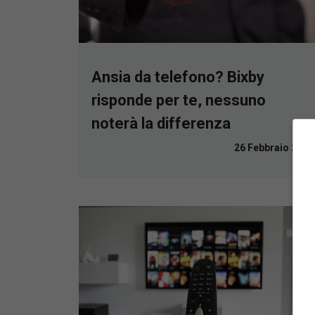
Ansia da telefono? Bixby
risponde per te, nessuno
noterà la differenza
26 Febbraio 2023