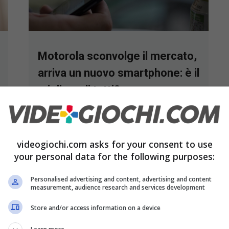
Motorola sconvolge il mercato,
arriva un nuovo smartphone: è il
migliore di tutti?
25 Febbraio 2023
videogiochi.com asks for your consent to use
your personal data for the following purposes:
Personalised advertising and content, advertising and content
measurement, audience research and services development
Store and/or access information on a device