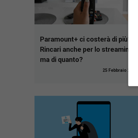
Paramount+ ci costerà di più?
Rincari anche per lo streaming,
ma di quanto?
25 Febbraio 2023