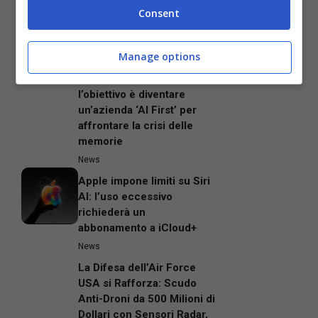
Prezzo del preordine su
Consent
Amazon per la versione
PS5 in calo
Manage options
News
Nothing cambia rotta:
l’obiettivo è diventare
un’azienda ‘AI First’ per
affrontare la crisi delle
memorie
News
Apple impone limiti su Siri
AI: l’uso eccessivo
richiederà un
abbonamento a iCloud+
News
La Difesa dell’Air Force
USA si Rafforza: Scudo
Anti-Droni da 500 Milioni di
Dollari con Sensori Radar,