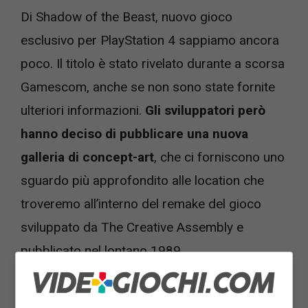
Di Shadow of the Beast, nuovo gioco
esclusivo per PlayStation 4 sappiamo ancora
poco. Il titolo è stato rivelato durante a scorsa
Gamescom, anche se non sono state fornite
ulteriori informazioni.
Gli sviluppatori però
hanno deciso di pubblicare una nuova
galleria di concept-art
, che ci forniscono uno
sguardo più approfondito alle location che
troveremo all’interno del remake del gioco
sviluppato da The Creative Assembly e
pubblicato nel lontano 1989.
Ecco le immagini: