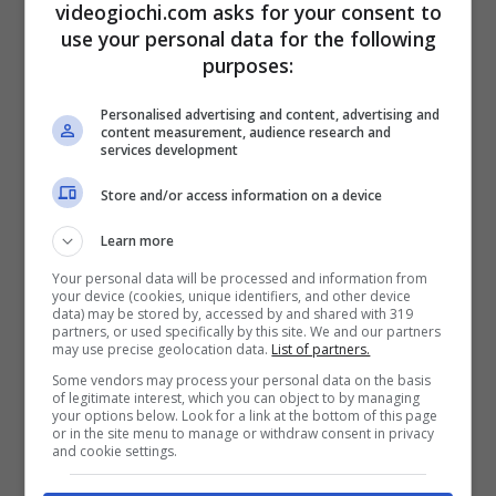
videogiochi.com asks for your consent to
use your personal data for the following
FONTE:
Dualshockers
purposes:
Personalised advertising and content, advertising and
content measurement, audience research and
services development
Articoli recenti
News
Store and/or access information on a device
Grokipedia: l’innovativo
progetto AI di Elon Musk è
Learn more
già al capolinea?
Your personal data will be processed and information from
News
your device (cookies, unique identifiers, and other device
data) may be stored by, accessed by and shared with 319
ASUS ProArt si Amplia:
partners, or used specifically by this site. We and our partners
Presentato il Nuovo Box
may use precise geolocation data.
List of partners.
SSD di Fascia Alta con
Some vendors may process your personal data on the basis
Velocità di Trasferimento
of legitimate interest, which you can object to by managing
your options below. Look for a link at the bottom of this page
fino a 40 Gbps
or in the site menu to manage or withdraw consent in privacy
and cookie settings.
News
Final Fantasy Resonance: