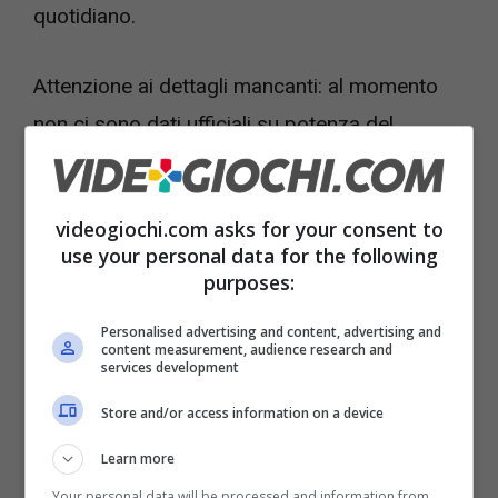
quotidiano.
Attenzione ai dettagli mancanti: al momento
non ci sono dati ufficiali su potenza del
motore, capacità dei serbatoi, accessori in
dotazione, tempi di asciugatura, prezzo e
videogiochi.com asks for your consent to
disponibilità. Non li trovi qui perché non sono
use your personal data for the following
stati comunicati. È giusto saperlo prima di
purposes:
creare aspettative.
Personalised advertising and content, advertising and
content measurement, audience research and
services development
Perché la leggerezza cambia
Store and/or access information on a device
la routine
Learn more
Una macchina più
leggera
non è solo
Your personal data will be processed and information from