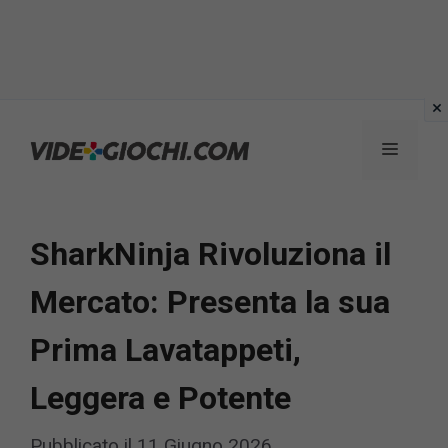
Vai
al
Menu
contenuto
SharkNinja Rivoluziona il
Mercato: Presenta la sua
Prima Lavatappeti,
Leggera e Potente
Pubblicato il
11 Giugno 2026