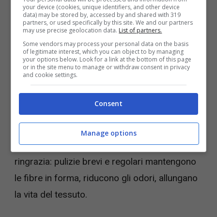
your device (cookies, unique identifiers, and other device
“comoda”. È più frequente. Ti convince a
data) may be stored by, accessed by and shared with 319
partners, or used specifically by this site. We and our partners
intervenire subito sulla macchia di sugo prima
may use precise geolocation data.
List of partners.
Some vendors may process your personal data on the basis
che diventi un ricordo ostinato. La prendi al
of legitimate interest, which you can object to by managing
your options below. Look for a link at the bottom of this page
volo per una passata in zona divano, senza
or in the site menu to manage or withdraw consent in privacy
and cookie settings.
smontare mezza casa. Se vivi in
appartamento, ti muovi tra ripostiglio e
Consent
tappeto in pochi minuti. Se hai un cane,
rispondi veloce all’imprevisto dopo la
Manage options
passeggiata. E nel lungo periodo il tappeto
ringrazia: pulizie brevi e regolari mantengono
le fibre in forma, riducono gli odori, allungano
la vita del tessuto.