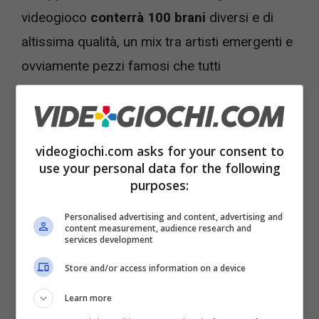
videogioco
conterrà 100 brani
diversi e di
altissima qualità, un mix tra artisti emergenti e
ovviamente pezzi famosi che tutti
conosciamo.
videogiochi.com asks for your consent to
use your personal data for the following
purposes:
Personalised advertising and content, advertising and
content measurement, audience research and
services development
Store and/or access information on a device
Learn more
Tutte le novità musicali in arrivo per Skate –