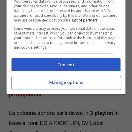
Your personal data will be processed and information from
your device (cookies, unique identifiers, and other device
Videogiochi.com
data) may be stored by, accessed by and shared with 319
partners, or used specifically by this site. We and our partners
may use precise geolocation data.
List of partners.
Sarà possibile sfogliare la colonna sonora
in-
Some vendors may process your personal data on the basis
of legitimate interest, which you can object to by managing
game semplicemente premendo il tasto
your options below. Look for a link at the bottom of this page
or in the site menu to manage or withdraw consent in privacy
direzionale e
selezionando l’icona delle cuffie,
and cookie settings.
quindi scegliendo cosa sentire mentre si
sfreccia per i vicoli della grossa città di San
Consent
Van. Ricordiamo intanto che c’è un
nuovo
Manage options
Soulslike con Dante Alighieri come
protagonista
.
La colonna sonora sarà divisa in
3 playlist
in
base ai toni: DO A KICKFLIP!, SV Local