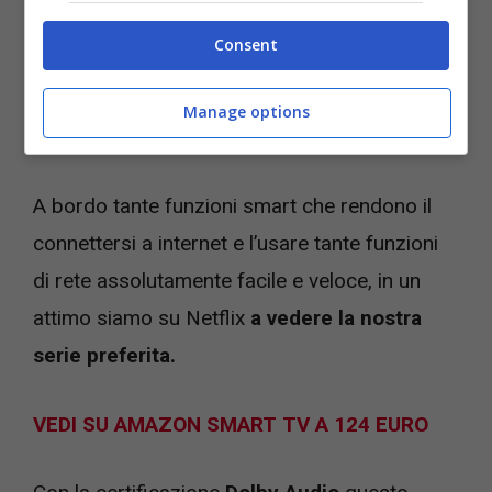
HDR
che assicura immagini sempre di buona
Consent
qualità. Con una risoluzione di
720p
è
eccellente come televisore accessorio oppure
Manage options
per la cameretta dei bambini, o per la cucina.
A bordo tante funzioni smart che rendono il
connettersi a internet e l’usare tante funzioni
di rete assolutamente facile e veloce, in un
attimo siamo su Netflix
a vedere la nostra
serie preferita.
VEDI SU AMAZON SMART TV A 124 EURO