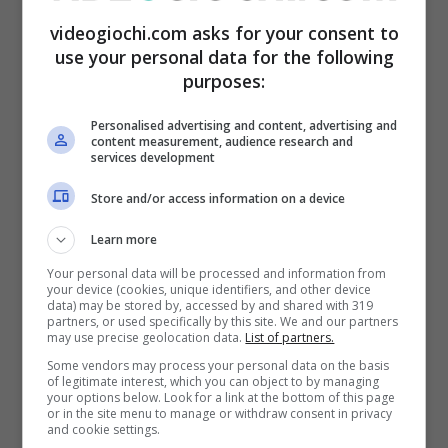
decenni di esperienza alle spalle. Il nome non
videogiochi.com asks for your consent to
sarà dei più intriganti la ma la qualità è
use your personal data for the following
altissima, non lasciatevi ingannare.
purposes:
Personalised advertising and content, advertising and
content measurement, audience research and
services development
Store and/or access information on a device
Learn more
Your personal data will be processed and information from
your device (cookies, unique identifiers, and other device
data) may be stored by, accessed by and shared with 319
partners, or used specifically by this site. We and our partners
may use precise geolocation data.
List of partners.
Some vendors may process your personal data on the basis
of legitimate interest, which you can object to by managing
Smart tv di buona qualità a un prezzo bassissimo –
your options below. Look for a link at the bottom of this page
Videogiochi.com
or in the site menu to manage or withdraw consent in privacy
and cookie settings.
Il pannello è moderno e sottile con
tecnologia