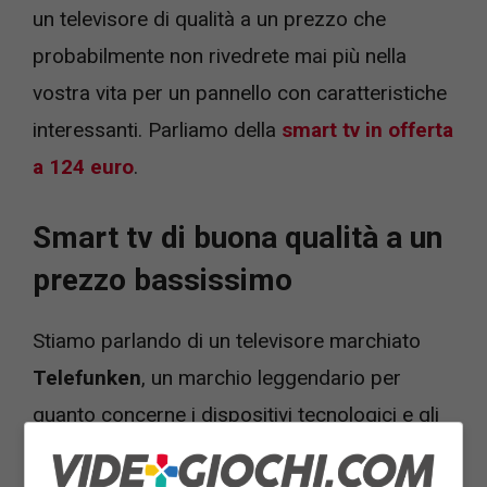
un televisore di qualità a un prezzo che
probabilmente non rivedrete mai più nella
vostra vita per un pannello con caratteristiche
interessanti. Parliamo della
smart tv in offerta
a 124 euro
.
Smart tv di buona qualità a un
prezzo bassissimo
Stiamo parlando di un televisore marchiato
Telefunken
, un marchio leggendario per
quanto concerne i dispositivi tecnologici e gli
impianti di intrattenimento domestico, con