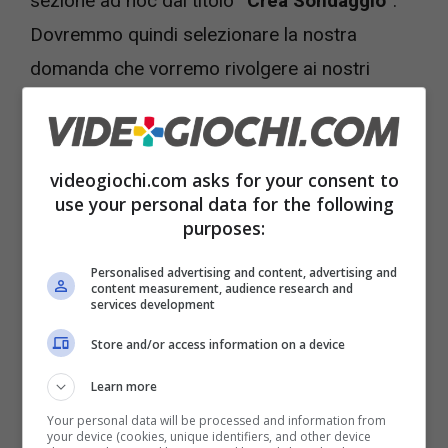
sezione ad hoc dal titolo
“Crea Sondaggio”
.
Dovremmo quindi selezionare la nostra
domanda che vorremo rivolgere ai nostri
contatti, e quindi le opzioni di risposta.
videogiochi.com asks for your consent to
use your personal data for the following
purposes:
Personalised advertising and content, advertising and
content measurement, audience research and
services development
Store and/or access information on a device
Sondaggi Whatsapp, 13/11/2022 – Videogiochi.com
Learn more
WHATSAPP, ECCO COME
Your personal data will be processed and information from
your device (cookies, unique identifiers, and other device