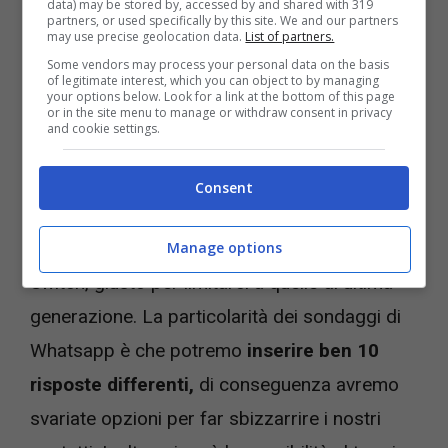
data) may be stored by, accessed by and shared with 319
DARE VITA A DEI SONDAGGI:
partners, or used specifically by this site. We and our partners
may use precise geolocation data.
List of partners.
LA GUIDA PASSO PASSO
Some vendors may process your personal data on the basis
of legitimate interest, which you can object to by managing
your options below. Look for a link at the bottom of this page
Ad esempio potremmo dare vita ad un
or in the site menu to manage or withdraw consent in privacy
and cookie settings.
sondaggio a tema videoludico, con una
semplice domanda.
“Qual è la vostra console
Consent
preferita?”,
inserendo ad esempio le opzioni
Playstation 5, Xbox Series S/X e Nintendo
Manage options
Switch, giusto per limitarci a quelle di ultima
generazione. La particolarità dei sondaggi di
Whatsapp è che potremo
inserire ben 10
risposte differenti,
di conseguenza avremo
svariate opzioni per far sbizzarrire i nostri