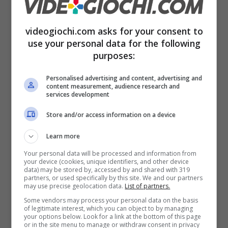
progetto multiplayer di
The Last of Us
è stato
cancellato a fine 2023. In questi anni abbiamo
videogiochi.com asks for your consent to
use your personal data for the following
visto un remake e una versione rimasterizzata
purposes:
della Parte II, lavori curati ma non “nuovi
capitoli” capaci di spostare l’asse della
Personalised advertising and content, advertising and
content measurement, audience research and
services development
generazione. Il prossimo gioco single player
dello studio non è stato annunciato
Store and/or access information on a device
ufficialmente: niente date, niente finestre.
Learn more
Aspetta anche chi ha amato Joel ed Ellie.
Your personal data will be processed and information from
your device (cookies, unique identifiers, and other device
data) may be stored by, accessed by and shared with 319
partners, or used specifically by this site. We and our partners
Su
Bungie
il discorso è diverso ma arriva alla
may use precise geolocation data.
List of partners.
stessa meta. Dopo l’
acquisizione
del 2022, lo
Some vendors may process your personal data on the basis
of legitimate interest, which you can object to by managing
studio ha affrontato
rinvii
e riorganizzazioni:
your options below. Look for a link at the bottom of this page
or in the site menu to manage or withdraw consent in privacy