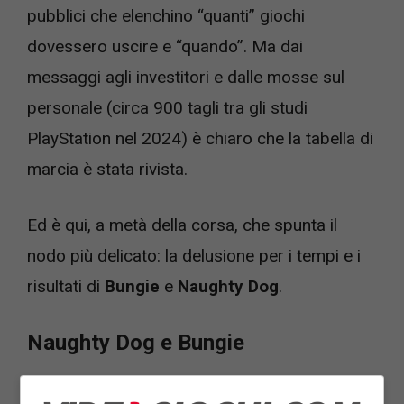
pubblici che elenchino “quanti” giochi
dovessero uscire e “quando”. Ma dai
messaggi agli investitori e dalle mosse sul
personale (circa 900 tagli tra gli studi
PlayStation nel 2024) è chiaro che la tabella di
marcia è stata rivista.
Ed è qui, a metà della corsa, che spunta il
nodo più delicato: la delusione per i tempi e i
risultati di
Bungie
e
Naughty Dog
.
Naughty Dog e Bungie
Con
Naughty Dog
, il quadro è nitido. Il