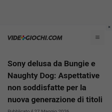
Vai
al
Menu
contenuto
Sony delusa da Bungie e
Naughty Dog: Aspettative
non soddisfatte per la
nuova generazione di titoli
Pubblicato il
27 Maggio 2026