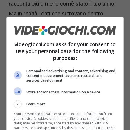
racconta più o meno com’è stato il tuo anno.
Ma in realtà i dati che si trovano dentro
Spotify Wrapped non sono sempre
soddisfacenti.
videogiochi.com asks for your consent to
use your personal data for the following
Qual era la tua canzone preferita 5 anni fa?
purposes:
Qual è stato il tuo album più ascoltato di
sempre? Per rispondere a tutte queste
Personalised advertising and content, advertising and
content measurement, audience research and
domande esiste ora un altro sistema: si
services development
chiama Spotigraph ed è un data visualizer che
Store and/or access information on a device
va lì dove Spotify Wrapped non riesce ad
Learn more
arrivare.
Your personal data will be processed and information from
your device (cookies, unique identifiers, and other device
data) may be stored by, accessed by and shared with 319
Quello che è più interessante con Spotigraph è
partners, or used specifically by this site. We and our partners