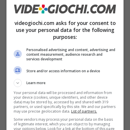
Con un nuovo aggiornamento nelle condizioni
di utilizzo e nel suo codice di condotta,
Steam
videogiochi.com asks for your consent to
ha aggiunto una nuova regola
. La
use your personal data for the following
purposes:
piattaforma ovviamente vieta una serie di
comportamenti scorretti e pericolosi, che
Personalised advertising and content, advertising and
content measurement, audience research and
incitano all’odio, alla misantropia, al razzismo,
services development
al sessismo ecc nelle chat e tra le pagine del
Store and/or access information on a device
proprio sito web. Ora però è stata aggiunta
Learn more
una nuova regola,
che vieta il gioco
Your personal data will be processed and information from
your device (cookies, unique identifiers, and other device
d’azzardo
.
data) may be stored by, accessed by and shared with 319
partners, or used specifically by this site. We and our partners
may use precise geolocation data.
List of partners.
Some vendors may process your personal data on the basis
of legitimate interest, which you can object to by managing
your options below. Look for a link at the bottom of this page