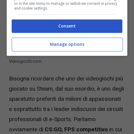
or in the site menu to manage or withdraw consent in privacy
and cookie settings.
Consent
Manage options
Scommettere una skin rara su un giocatore professionista
significa mettere sul piatto decine di migliaia di dollari –
Videogiochi.com
Bisogna ricordare che uno dei videogiochi più
giocato su Steam, dal suo esordio, è uno degli
sparatutto preferiti da milioni di appassionati
e soprattutto tra i leader indiscussi dei circuiti
professionali di e-Sports. Parliamo
ovviamente di
CS:GO, FPS competitivo
in cui