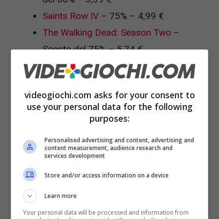
Saints Row IV
– 75% – 4,99 €
The Walking Dead: Season Two
–
Sconto del 75% – 5,74 €
DYNASTY WARRIORS 8: Xtreme
Legends
– Sconto del 66% – 16,99 €
videogiochi.com asks for your consent to
The Escapists
– Sconto del 50% – 6,49
use your personal data for the following
€
purposes:
Train Simulator 2015
– Sconto del 85%
Personalised advertising and content, advertising and
– 20,99 €
content measurement, audience research and
services development
Outlast
– Sconto del 75% – 4,99 €
Store and/or access information on a device
Endless Legend
– Sconto del 50% –
Learn more
15,99 €
Your personal data will be processed and information from