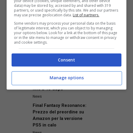
your device (cookies, unique identifiers, and other device
data) may be stored by, accessed by and shared with 319
partners, or used specifically by this site. We and our partners
may use precise geolocation data.
List of partners.
Articoli recenti
Some vendors may process your personal data on the basis
News
of legitimate interest, which you can object to by managing
your options below. Look for a link at the bottom of this page
Grokipedia: l’innovativo
or in the site menu to manage or withdraw consent in privacy
progetto AI di Elon Musk è
and cookie settings.
già al capolinea?
News
Consent
ASUS ProArt si Amplia:
Presentato il Nuovo Box
SSD di Fascia Alta con
Manage options
Velocità di Trasferimento
fino a 40 Gbps
News
Final Fantasy Resonance:
Prezzo del preordine su
Amazon per la versione
PS5 in calo
News