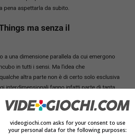
la pena aspettarla da subito.
r Things ma senza il
rno a una dimensione parallela da cui emergono
cubo in tutti i sensi. Ma l’idea che
ualche altra parte non è di certo solo esclusiva
gi interdimensionali fanno infatti parte di tanta
 gli ambienti naturali, se così li possiamo
proprio i viaggi interdimensionali c’è il fantasy.
videogiochi.com asks for your consent to use
your personal data for the following purposes: