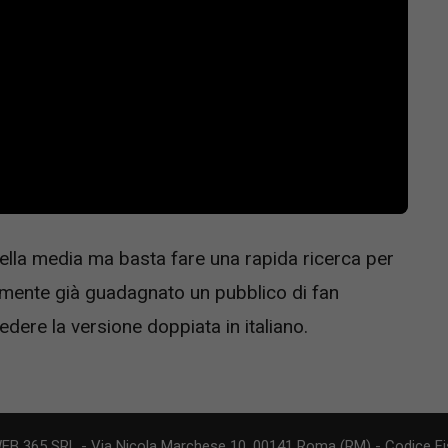
ella media ma basta fare una rapida ricerca per
amente già guadagnato un pubblico di fan
dere la versione doppiata in italiano.
WEB 365 SRL - Via Nicola Marchese 10, 00141 Roma (RM) - Codice Fis