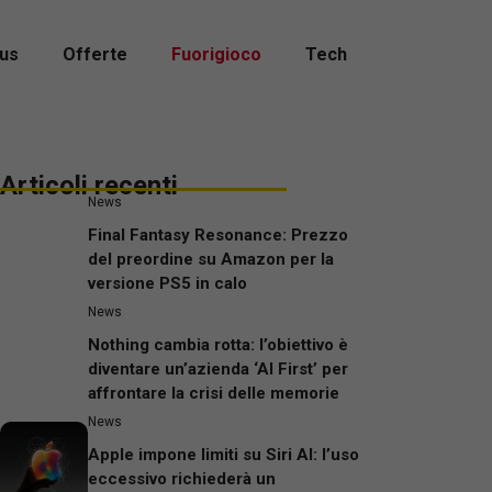
us
Offerte
Fuorigioco
Tech
Articoli recenti
News
Final Fantasy Resonance: Prezzo
del preordine su Amazon per la
versione PS5 in calo
News
Nothing cambia rotta: l’obiettivo è
diventare un’azienda ‘AI First’ per
affrontare la crisi delle memorie
News
Apple impone limiti su Siri AI: l’uso
eccessivo richiederà un