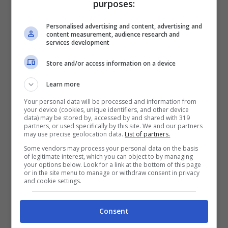
purposes:
Personalised advertising and content, advertising and
Articoli recenti
content measurement, audience research and
News
services development
Final Fantasy Resonance:
Store and/or access information on a device
Prezzo del preordine su
Amazon per la versione
Learn more
PS5 in calo
Your personal data will be processed and information from
News
your device (cookies, unique identifiers, and other device
data) may be stored by, accessed by and shared with 319
Nothing cambia rotta:
partners, or used specifically by this site. We and our partners
l’obiettivo è diventare
may use precise geolocation data.
List of partners.
un’azienda ‘AI First’ per
Some vendors may process your personal data on the basis
affrontare la crisi delle
of legitimate interest, which you can object to by managing
memorie
your options below. Look for a link at the bottom of this page
or in the site menu to manage or withdraw consent in privacy
News
and cookie settings.
Apple impone limiti su Siri
AI: l’uso eccessivo
Consent
richiederà un
abbonamento a iCloud+