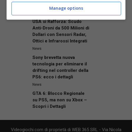
News
Manage options
La Difesa dell’Air Force
USA si Rafforza: Scudo
Anti-Droni da 500 Milioni di
Dollari con Sensori Radar,
Ottici e Infrarossi Integrati
News
Sony brevetta nuova
tecnologia per eliminare il
drifting nel controller della
PS6: ecco i dettagli
News
GTA 6: Blocco Regionale
su PS5, ma non su Xbox –
Scopri i Dettagli
Videogiochi.com di proprietà di WEB 365 SRL - Via Nicola