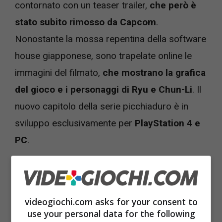
contornato con un teaser trailer,
che però è
stato subito rimosso da Capcom
.
Nonostante la mossa repentina della software
house giapponese, sono trapelate online le
immagini del filmato,
che mostrano la grafica
del gioco e i personaggi di Ryu e Chun-Li
. Il
nuovo capitolo della serie picchiaduro è in
sviluppo esclusivamente per
PlayStation 4 e
PC
.
Ecco le immagini:
videogiochi.com asks for your consent to
FONTE:
Gamepur
use your personal data for the following