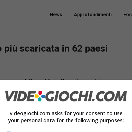
News
Approfondimenti
Foc
 più scaricata in 62 paesi
 record di Super Mario Run al lancio di ieri
Run è diventato l’app più scaricata in 62 paesi,
videogiochi.com asks for your consent to use
i di applicazioni) inclusi.
your personal data for the following purposes: