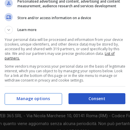
Personalised advertising and content, advertising and content
ver incassato di più in Germania, Olanda, Messico,
measurement, audience research and services development
nto dei €9,99 che consentono di accedere al
Store and/or access information on a device
Learn more
Your personal data will be processed and information from your device
(cookies, unique identifiers, and other device data) may be stored by,
accessed by and shared with 319 partners, or used specifically by this
site. We and our partners may use precise geolocation data.
List of
partners.
Some vendors may process your personal data on the basis of legitimate
interest, which you can object to by managing your options below. Look
for a link at the bottom of this page or in the site menu to manage or
withdraw consent in privacy and cookie settings.
Manage options
Consent
WEB 365 SRL - Via Nicola Marchese 10, 00141 Roma (RM) - Codice Fis
n quanto viene aggiornato senza alcuna periodicità. Non può pertanto