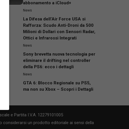
abbonamento a iCloud+
News
La Difesa dell’Air Force USA si
Rafforza: Scudo Anti-Droni da 500
Milioni di Dollari con Sensori Radar,
Ottici e Infrarossi Integrati
News
Sony brevetta nuova tecnologia per
eliminare il drifting nel controller
della PS6: ecco i dettagli
News
GTA 6: Blocco Regionale su PS5,
ma non su Xbox – Scopri i Dettagli
cale e Partita I.V.A. 12279101005
 considerarsi un prodotto editoriale ai sensi della