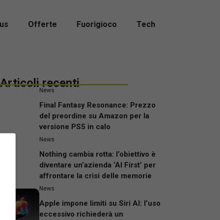
us
Offerte
Fuorigioco
Tech
Articoli recenti
News
Final Fantasy Resonance: Prezzo
del preordine su Amazon per la
versione PS5 in calo
News
Nothing cambia rotta: l’obiettivo è
diventare un’azienda ‘AI First’ per
affrontare la crisi delle memorie
News
Apple impone limiti su Siri AI: l’uso
eccessivo richiederà un