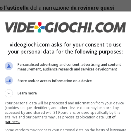
 l’asticella
della narrazione
da rovinare quasi
catori, grazie a un titolo che praticamente ha
nuovo livello estremamente difficile da
uppatori e l’intero studio si sono contraddistinti
videogiochi.com asks for your consent to use
tanti modi diversi.
your personal data for the following purposes:
Personalised advertising and content, advertising and content
re di Baludr’s Gate 3
measurement, audience research and services development
Store and/or access information on a device
arian Studios, riesce sempre a catturare tutti con
condivise dai giocatori. Come quando ha protetto
Learn more
si del tempo per creare
dei giochi di qualità, o
Your personal data will be processed and information from your device
(cookies, unique identifiers, and other device data) may be stored by,
gaming è il segreto
dietro al successo di questo
accessed by and shared with 319 partners, or used specifically by this
site. We and our partners may use precise geolocation data.
List of
partners.
di tutti sui licenziamenti.
Some vendors may process your personal data on the basis of legitimate