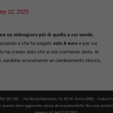
ry 22, 2025
re un videogioco più di quello a cui vende
,
 giocando e che ha pagato
solo 8 euro
e per cui
lo ha creato dato che si sta rivertendo tanto. Al
è, sarebbe sicuramente un cambiamento storico,
WEB 365 SRL - Via Nicola Marchese 10, 00141 Roma (RM) - Codice Fis
n quanto viene aggiornato senza alcuna periodicità. Non può pertanto
legge n. 62 del 07.03.2001