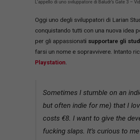
L’appello di uno sviluppatore di Baludr’s Gate 3 – V
Oggi uno degli sviluppatori di Larian Stu
conquistando tutti con una nuova idea p
per gli appassionat
i supportare gli stud
farsi un nome e sopravvivere. Intanto r
Playstation
.
Sometimes I stumble on an ind
but often indie for me) that I l
costs €8. I want to give the dev
fucking slaps. It’s curious to m