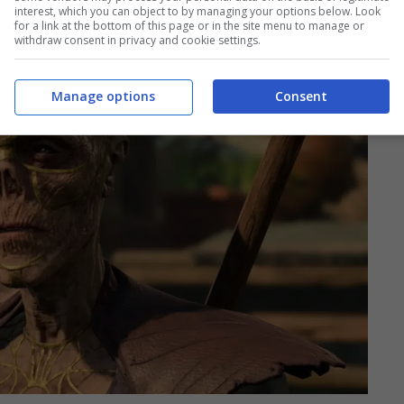
interest, which you can object to by managing your options below. Look
for a link at the bottom of this page or in the site menu to manage or
withdraw consent in privacy and cookie settings.
Manage options
Consent