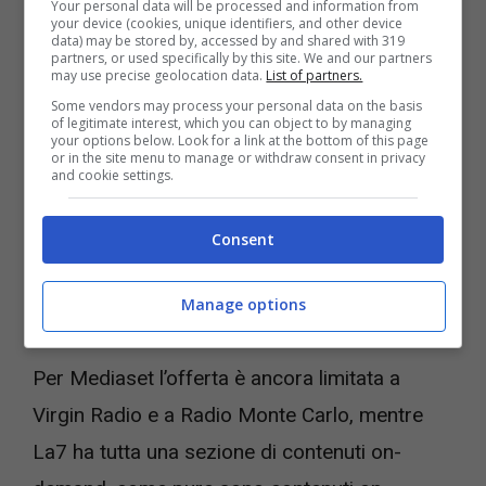
Your personal data will be processed and information from
però avere l’obbligo tassativo di
un
your device (cookies, unique identifiers, and other device
data) may be stored by, accessed by and shared with 319
abbonamento attivo.
partners, or used specifically by this site. We and our partners
may use precise geolocation data.
List of partners.
Some vendors may process your personal data on the basis
of legitimate interest, which you can object to by managing
Ma quali sono i canali che si possono
your options below. Look for a link at the bottom of this page
or in the site menu to manage or withdraw consent in privacy
guardare con questa nuova tecnologia
e che
and cookie settings.
quindi nascondono molte novità? Innanzitutto,
i canali che fanno capo alla RAI e quindi Rai 1,
Consent
Rai 2 e Rai 3. In più, se sul telecomando hai il
Manage options
tasto azzurro nei canali RAI,
si attiva RaiPlay.
Per Mediaset l’offerta è ancora limitata a
Virgin Radio e a Radio Monte Carlo, mentre
La7 ha tutta una sezione di contenuti on-