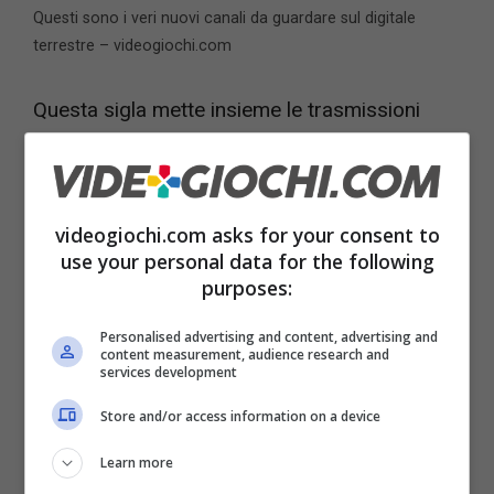
Questi sono i veri nuovi canali da guardare sul digitale
terrestre – videogiochi.com
Questa sigla mette insieme le trasmissioni
tradizionali con quello che si può fare invece
attraverso internet. In pratica, è come avere
contemporaneamente i contenuti tradizionali
videogiochi.com asks for your consent to
dei canali del digitale terrestre con la
use your personal data for the following
purposes:
tecnologia aggiuntiva dello streaming.
Personalised advertising and content, advertising and
content measurement, audience research and
In questo modo, i canali possono offrire molto
services development
più di quello che si vede e l’intrattenimento o
Store and/or access information on a device
l’informazione diventano più simili a quello che
Learn more
si ha sulle piattaforme in abbonamento, senza