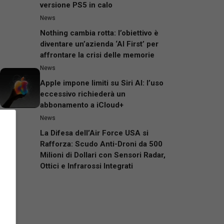
versione PS5 in calo
News
Nothing cambia rotta: l’obiettivo è
diventare un’azienda ‘AI First’ per
affrontare la crisi delle memorie
News
Apple impone limiti su Siri AI: l’uso
eccessivo richiederà un
abbonamento a iCloud+
News
La Difesa dell’Air Force USA si
Rafforza: Scudo Anti-Droni da 500
Milioni di Dollari con Sensori Radar,
Ottici e Infrarossi Integrati