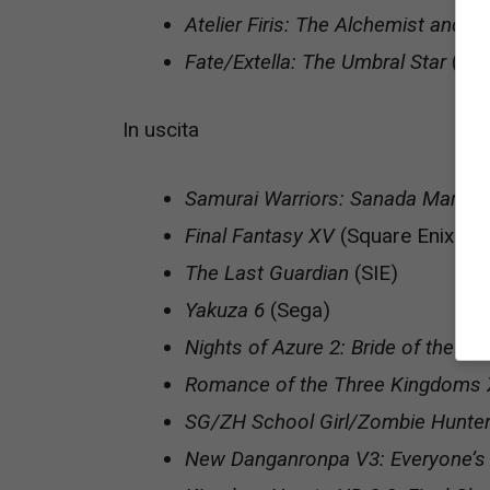
Atelier Firis: The Alchemist and 
Fate/Extella: The Umbral Star
(Mar
In uscita
Samurai Warriors: Sanada Maru
(K
Final Fantasy XV
(Square Enix) –
The Last Guardian
(SIE)
Yakuza 6
(Sega)
Nights of Azure 2: Bride of the 
Romance of the Three Kingdoms X
SG/ZH School Girl/Zombie Hunte
New Danganronpa V3: Everyone’s 