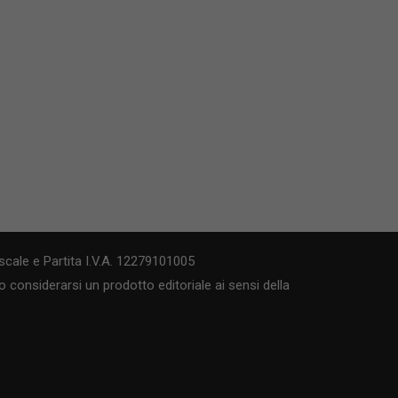
cale e Partita I.V.A. 12279101005
 considerarsi un prodotto editoriale ai sensi della