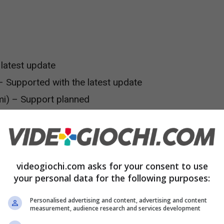
 latest update
 Supported with the latest update
i) – Support planned
os
(Aquaplus) – Supported with the latest
em Works) – Supported with the latest update
videogiochi.com asks for your consent to use
your personal data for the following purposes:
ga)
x) – Supported with the latest update
Personalised advertising and content, advertising and content
measurement, audience research and services development
(Koei Tecmo)