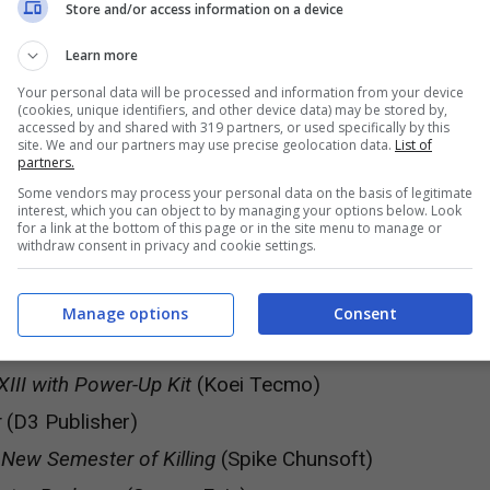
Store and/or access information on a device
the Mysterious Journey
(Gust)
Learn more
velous)
Your personal data will be processed and information from your device
(cookies, unique identifiers, and other device data) may be stored by,
accessed by and shared with 319 partners, or used specifically by this
site. We and our partners may use precise geolocation data.
List of
partners.
Some vendors may process your personal data on the basis of legitimate
oei Tecmo)
interest, which you can object to by managing your options below. Look
for a link at the bottom of this page or in the site menu to manage or
 Support Planned
withdraw consent in privacy and cookie settings.
Manage options
Consent
New Moon
(Gust)
III with Power-Up Kit
(Koei Tecmo)
r
(D3 Publisher)
New Semester of Killing
(Spike Chunsoft)