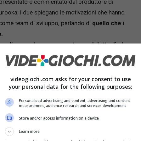
 è presentato e commentato dal produttore di
urooka; i due spiegano le motivazioni che hanno
 come team di sviluppo, parlando di
quello che i
o.
ne di gameplay per presentare nel dettaglio lo
tion 3, PlayStation 4 e PC il 21 ottobre,
videogiochi.com asks for your consent to use
a è prevista il giorno seguente.
your personal data for the following purposes:
Personalised advertising and content, advertising and content
measurement, audience research and services development
Store and/or access information on a device
Learn more