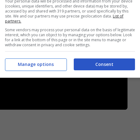
Your personal data will be processed and information from your device
(cookies, unique identifiers, and other device data) may be stored by,
accessed by and shared with 319 partners, or used specifically by this
site. We and our partners may use precise geolocation data.
List of
partners.
Some vendors may process your personal data on the basis of legitimate
interest, which you can object to by managing your options below. Look
for a link at the bottom of this page or in the site menu to manage or
withdraw consent in privacy and cookie settings.
Manage options
Consent