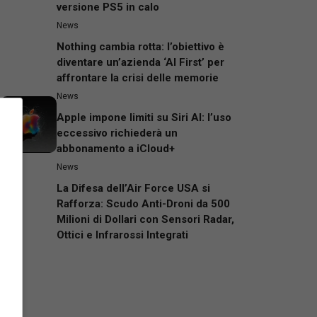
versione PS5 in calo
News
Nothing cambia rotta: l’obiettivo è
diventare un’azienda ‘AI First’ per
affrontare la crisi delle memorie
News
Apple impone limiti su Siri AI: l’uso
eccessivo richiederà un
abbonamento a iCloud+
News
La Difesa dell’Air Force USA si
Rafforza: Scudo Anti-Droni da 500
Milioni di Dollari con Sensori Radar,
Ottici e Infrarossi Integrati