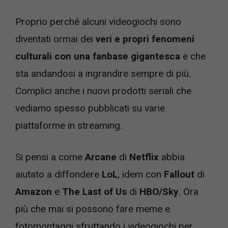
Proprio perché alcuni videogiochi sono
diventati ormai dei
veri e propri fenomeni
culturali con una fanbase gigantesca
e che
sta andandosi a ingrandire sempre di più.
Complici anche i nuovi prodotti seriali che
vediamo spesso pubblicati su varie
piattaforme in streaming.
Si pensi a come
Arcane
di
Netflix
abbia
aiutato a diffondere
LoL
, idem con
Fallout
di
Amazon
e
The Last of Us
di
HBO/Sky
. Ora
più che mai si possono fare meme e
fotomontaggi sfruttando i videogiochi per