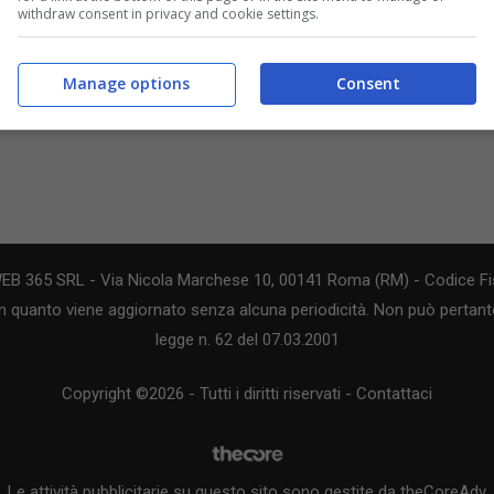
withdraw consent in privacy and cookie settings.
Manage options
Consent
WEB 365 SRL - Via Nicola Marchese 10, 00141 Roma (RM) - Codice Fis
n quanto viene aggiornato senza alcuna periodicità. Non può pertanto
legge n. 62 del 07.03.2001
Copyright ©2026 - Tutti i diritti riservati -
Contattaci
Le attività pubblicitarie su questo sito sono gestite da theCoreAdv