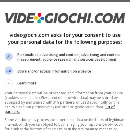
e nei nuovi campi da guerra.
videogiochi.com asks for your consent to use
your personal data for the following purposes:
Personalised advertising and content, advertising and content
measurement, audience research and services development
Store and/or access information on a device
Learn more
Your personal data will be processed and information from your device
(cookies, unique identifiers, and other device data) may be stored by,
accessed by and shared with 319 partners, or used specifically by this
site. We and our partners may use precise geolocation data.
List of
partners.
Some vendors may process your personal data on the basis of legitimate
interest, which you can object to by managing your options below. Look
for a link at the bottom of this page or in the site menu to manage or