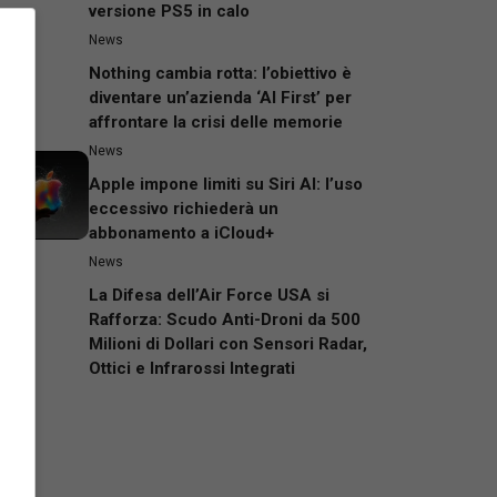
versione PS5 in calo
News
Nothing cambia rotta: l’obiettivo è
diventare un’azienda ‘AI First’ per
affrontare la crisi delle memorie
News
Apple impone limiti su Siri AI: l’uso
eccessivo richiederà un
abbonamento a iCloud+
News
La Difesa dell’Air Force USA si
Rafforza: Scudo Anti-Droni da 500
Milioni di Dollari con Sensori Radar,
Ottici e Infrarossi Integrati