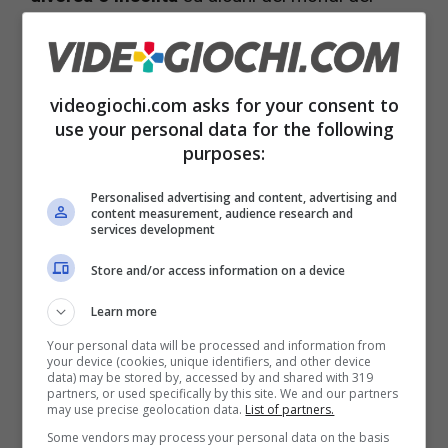
videogiochi forse più famosi.
videogiochi.com asks for your consent to
use your personal data for the following
purposes:
Personalised advertising and content, advertising and
content measurement, audience research and
services development
Store and/or access information on a device
Learn more
Your personal data will be processed and information from
Il gioco perfetto Se ti sei innamorato di Little Big Planet
your device (cookies, unique identifiers, and other device
dopo secret level – videogiochi.com
data) may be stored by, accessed by and shared with 319
partners, or used specifically by this site. We and our partners
may use precise geolocation data.
List of partners.
In uno degli episodi ci sono dei
rimandi
Some vendors may process your personal data on the basis