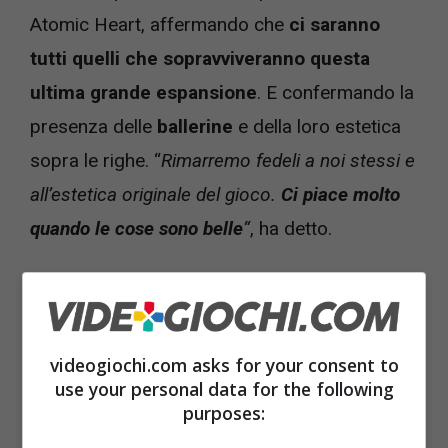
Atomic Heart, affermando che
ci saranno
tutti quelli che sopravviveranno questa
ultima grande espansione
. E confermando la
presenza delle
ballerine
e della loro estetica
sopra le righe. “
Rimarremo fedeli a noi stessi e
all’estetica originale del gioco.
Ci piace molto
quando le cose sono belle
“
, ha detto.
videogiochi.com asks for your consent to
use your personal data for the following
purposes: