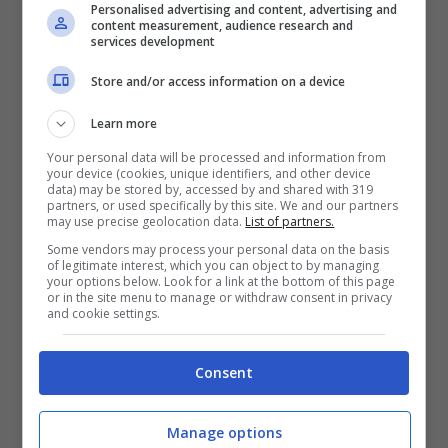
Personalised advertising and content, advertising and
content measurement, audience research and
services development
Store and/or access information on a device
Tutto quello che vedremo in Atomic Heart 2 –
Learn more
Videogiochi.com
Your personal data will be processed and information from
your device (cookies, unique identifiers, and other device
Per quanto riguarda i temi del gioco, Atomic
data) may be stored by, accessed by and shared with 319
partners, or used specifically by this site. We and our partners
Heart 2 sarà animato da un desiderio potente
may use precise geolocation data.
List of partners.
Some vendors may process your personal data on the basis
nell’animo umano e che ha alimentato la
of legitimate interest, which you can object to by managing
your options below. Look for a link at the bottom of this page
fantascienza degli anni Sessanta ovvero la
or in the site menu to manage or withdraw consent in privacy
and cookie settings.
colonizzazione degli altri pianeti
e la corsa
allo spazio.
“E’ l’inizio della trasformazione
Consent
delle persone,
lasciare la Terra e spostarsi
verso le stelle
“.
Manage options