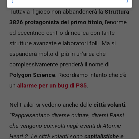
Tuttavia il gioco non abbandonerà la
Struttura
3826 protagonista del primo titolo
, l’enorme
ed eccentrico centro di ricerca con tante
strutture avanzate e laboratori folli. Ma si
espanderà molto di più in un’area che
complessivamente prenderà il nome di
Polygon Science
. Ricordiamo intanto che c’è
un
allarme per un bug di PS5
.
Nel trailer si vedono anche delle
città volanti
:
“Rappresentano diverse culture, diversi Paesi
che vengono coinvolti negli eventi di Atomic
Heart 2. Le città volanti sono
capitalistiche e