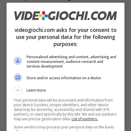
dopo che, a seguito di una revisione interna
del progetto, tanti di quelli che erano nelle
posizioni di comando sono stati eliminati ci
videogiochi.com asks for your consent to
use your personal data for the following
dice che qualche problema c’è. E adesso,
purposes:
nonostante le dichiarazioni dei rappresentanti
di 2K che assicurano che
il gioco è già buono
Personalised advertising and content, advertising and
content measurement, audience research and
services development
ma che l’intenzione è quella di produrre un
gioco grandioso
e che quindi il titolo uscirà,
Store and/or access information on a device
c’è da registrare adesso che, se uscirà,
Learn more
BioShock 4 non incontrerà il suo pubblico
Your personal data will be processed and information from
your device (cookies, unique identifiers, and other device
prima del 2027.
data) may be stored by, accessed by and shared with 319
partners, or used specifically by this site. We and our partners
may use precise geolocation data.
List of partners.
La notizia più recente tra l’altro è che, oltre a
Some vendors may process your personal data on the basis