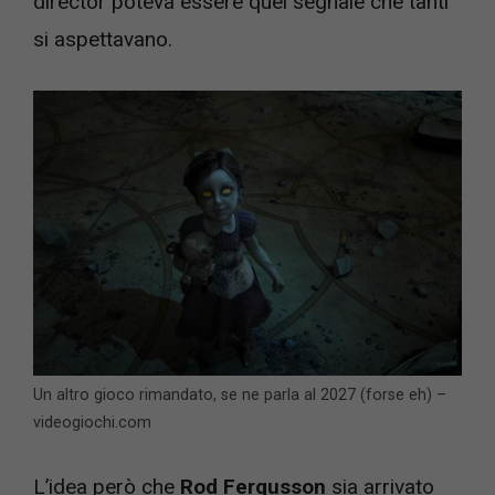
director poteva essere quel segnale che tanti
si aspettavano.
Un altro gioco rimandato, se ne parla al 2027 (forse eh) –
videogiochi.com
L’idea però che
Rod Fergusson
sia arrivato