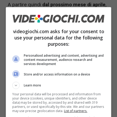
A partire quindi
dal prossimo mese di aprile
,
ci sono tutta una serie di offerte che
subiranno le cosiddette variazioni contrattuali.
videogiochi.com asks for your consent to
L’incremento, come accennavamo, è di circa
use your personal data for the following
due euro al mese IVA inclusa. Sul
sito ufficiale
purposes:
di TIM
non sono indicate le offerte specifiche
Personalised advertising and content, advertising and
oggetto degli aumenti, ma viene chiarito che
content measurement, audience research and
services development
tutti gli utenti
che si trovano nelle condizioni
Store and/or access information on a device
di vedere aumentare il costo mensile del
proprio piano tariffario riceveranno un
Learn more
messaggio SMS
in cui sarà possibile
Your personal data will be processed and information from
your device (cookies, unique identifiers, and other device
effettuare delle scelte.
data) may be stored by, accessed by and shared with 319
partners, or used specifically by this site. We and our partners
may use precise geolocation data.
List of partners.