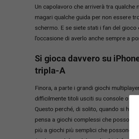
Un capolavoro che arriverà tra qualche 
magari qualche guida per non essere trop
schermo. E se siete stati i fan del gioco
l’occasione di averlo anche sempre a por
Si gioca davvero su iPhon
tripla-A
Finora, a parte i grandi giochi multipla
difficilmente titoli usciti su console o PC
Questo perché, di solito, quando si ha p
pensa a giochi complessi che possono ca
più a giochi più semplici che possono e