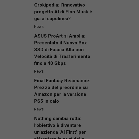
Grokipedia: l’innovativo
progetto AI di Elon Musk è
già al capolinea?
News
ASUS ProArt si Amplia:
Presentato il Nuovo Box
SSD di Fascia Alta con
Velocità di Trasferimento
fino a 40 Gbps
News
Final Fantasy Resonance:
Prezzo del preordine su
Amazon per la versione
PS5 in calo
News
Nothing cambia rotta:
l’obiettivo è diventare
un’azienda ‘AI First’ per
affrontare la crisi delle