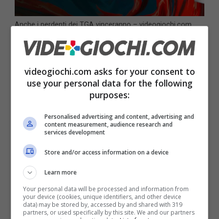
Anche i perdenti dei TGA vinceranno – videogiochi.com
Come succede con gli Oscar, alcuni giochi si
battono per ricevere il premio di gioco
videogiochi.com asks for your consent to
use your personal data for the following
dell’anno, altri lavorano magari nelle
categorie
purposes:
più tecniche
o dedicate a tipologie specifiche
Personalised advertising and content, advertising and
di esperienze. Ma tra miglior gioco, miglior
content measurement, audience research and
services development
titolo strategico, miglior game direction,
migliore esperienza narrativa, colonna sonora,
Store and/or access information on a device
performance degli attori, accessibilità e chi
Learn more
più ne ha più ne metta quello che succede è
Your personal data will be processed and information from
your device (cookies, unique identifiers, and other device
che
tanti titoli tornano a far parlare di sé
data) may be stored by, accessed by and shared with 319
partners, or used specifically by this site. We and our partners