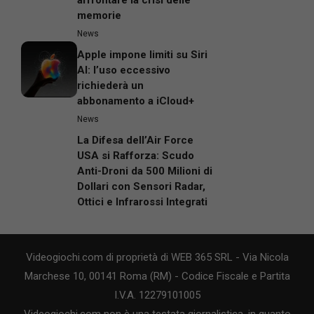
memorie
News
Apple impone limiti su Siri
AI: l’uso eccessivo
richiederà un
abbonamento a iCloud+
News
La Difesa dell’Air Force
USA si Rafforza: Scudo
Anti-Droni da 500 Milioni di
Dollari con Sensori Radar,
Ottici e Infrarossi Integrati
Videogiochi.com di proprietà di WEB 365 SRL - Via Nicola
Marchese 10, 00141 Roma (RM) - Codice Fiscale e Partita
I.V.A. 12279101005
Videogiochi.com non è una testata giornalistica, in quanto