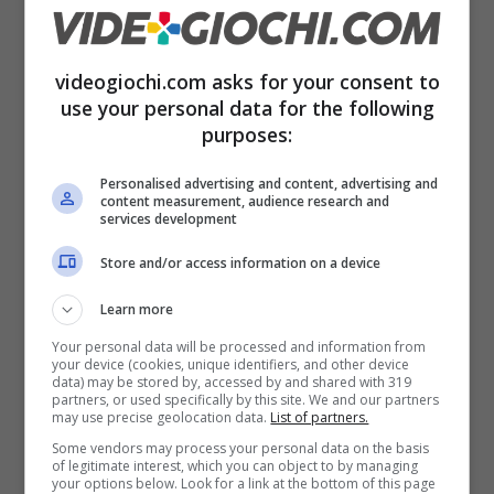
seamless, che causa lag e crash
sistematicamente. Per eliminare questo
problema, il multiplayer seamless è offline fin
videogiochi.com asks for your consent to
use your personal data for the following
quando non riusciremo a ripararlo”.
purposes:
Fonte
Personalised advertising and content, advertising and
content measurement, audience research and
services development
Store and/or access information on a device
Articoli recenti
Learn more
News
Your personal data will be processed and information from
Grokipedia: l’innovativo
your device (cookies, unique identifiers, and other device
progetto AI di Elon Musk è
data) may be stored by, accessed by and shared with 319
già al capolinea?
partners, or used specifically by this site. We and our partners
may use precise geolocation data.
List of partners.
News
Some vendors may process your personal data on the basis
ASUS ProArt si Amplia:
of legitimate interest, which you can object to by managing
your options below. Look for a link at the bottom of this page
Presentato il Nuovo Box