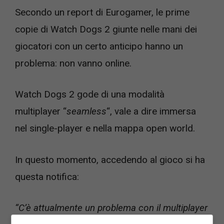
Secondo un report di Eurogamer, le prime
copie di Watch Dogs 2 giunte nelle mani dei
giocatori con un certo anticipo hanno un
problema: non vanno online.
Watch Dogs 2 gode di una modalità
multiplayer “
seamless
“, vale a dire immersa
nel single-player e nella mappa open world.
In questo momento, accedendo al gioco si ha
questa notifica:
“C’è attualmente un problema con il multiplayer