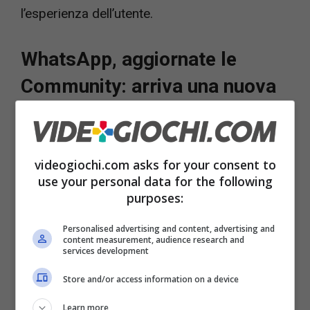
l’esperienza dell’utente.
WhatsApp, aggiornate le
Community: arriva una nuova
funzione
Dopo il lancio ufficiale delle community,
videogiochi.com asks for your consent to
WhatsApp continua a lavorare per migliorare
use your personal data for the following
purposes:
la funzionalità introducendo nuovi strumenti e
miglioramenti generali. Questa settimana
Personalised advertising and content, advertising and
content measurement, audience research and
l’applicazione di Meta ha deciso di lanciare
services development
nuovi aggiornamenti per le
community
,
Store and/or access information on a device
disponibili per alcuni beta tester che installano
Learn more