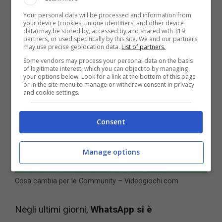
l’ultima versione di WhatsApp Beta per iOS e
Your personal data will be processed and information from
Android.
your device (cookies, unique identifiers, and other device
data) may be stored by, accessed by and shared with 319
partners, or used specifically by this site. We and our partners
may use precise geolocation data.
List of partners.
Some vendors may process your personal data on the basis
of legitimate interest, which you can object to by managing
your options below. Look for a link at the bottom of this page
or in the site menu to manage or withdraw consent in privacy
and cookie settings.
Consent
Manage options
Cosa cambia per le Community – Videogiochi.com
Negli ultimi giorni,
WhatsApp si è