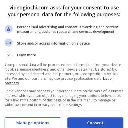
utilizzarla all’interno del Paese. Ecco, a seguire, i
videogiochi.com asks for your consent to use
your personal data for the following purposes:
Personalised advertising and content, advertising and content
measurement, audience research and services development
cosa succede
Store and/or access information on a device
one rilevante legata a Whatsapp
, nota
Learn more
no del paese. La questione legata alla
Your personal data will be processed and information from your device
(cookies, unique identifiers, and other device data) may be stored by,
 a proposito della sicurezza online. Nel dettaglio,
accessed by and shared with 319 partners, or used specifically by this
site. We and our partners may use precise geolocation data.
List of
rà a toccare tutti gli aspetti delle attività online
partners.
i 4 anni di lavoro, sta arrivando verso
Some vendors may process your personal data on the basis of legitimate
interest, which you can object to by managing your options below. Look
for a link at the bottom of this page or in the site menu to manage or
withdraw consent in privacy and cookie settings.
Manage options
Consent