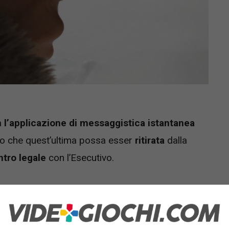
a
l’applicazione di messaggistica istantanea
colo che quest’ultima possa esser
ritirata
dalla
ntro legale
con l’Esecutivo.
ofondimento
Panorama
, si lega a problematiche
terno della
legge
in merito alla
sicurezza online.
 di tale scontro legale a causa di questioni di