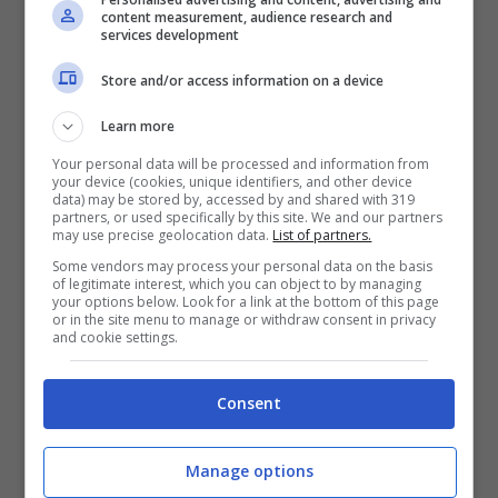
content measurement, audience research and
services development
Store and/or access information on a device
Learn more
Your personal data will be processed and information from
your device (cookies, unique identifiers, and other device
data) may be stored by, accessed by and shared with 319
Xbox Game Pass
partners, or used specifically by this site. We and our partners
may use precise geolocation data.
List of partners.
I 5 videogiochi che lasceranno ufficialmente il
Some vendors may process your personal data on the basis
of legitimate interest, which you can object to by managing
Game Pass durante il mese di giugno 2022
your options below. Look for a link at the bottom of this page
or in the site menu to manage or withdraw consent in privacy
and cookie settings.
saranno ancora disponibili
fino al 15 del
mese
. Da quel giorno, nel caso voleste
Consent
continuare a videogiocarci, allora sarà
necessario per voi acquistare una copia del
Manage options
gioco in questione dallo store ufficiale di Xbox.