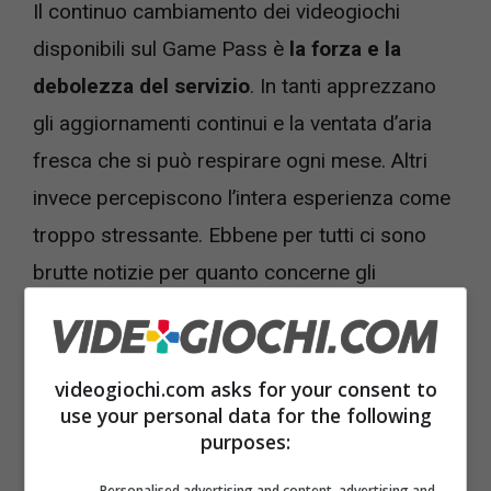
Il continuo cambiamento dei videogiochi
disponibili sul Game Pass è
la forza e la
debolezza del servizio
. In tanti apprezzano
gli aggiornamenti continui e la ventata d’aria
fresca che si può respirare ogni mese. Altri
invece percepiscono l’intera esperienza come
troppo stressante. Ebbene per tutti ci sono
brutte notizie per quanto concerne gli
abbonati, dato che anche questo mese, a
giugno 2022, tantissimi titoli stanno per
abbandonare il servizio.
videogiochi.com asks for your consent to
use your personal data for the following
purposes:
Personalised advertising and content, advertising and