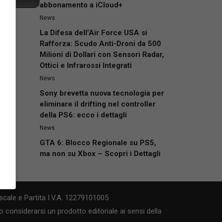
abbonamento a iCloud+
News
La Difesa dell’Air Force USA si
Rafforza: Scudo Anti-Droni da 500
Milioni di Dollari con Sensori Radar,
Ottici e Infrarossi Integrati
News
Sony brevetta nuova tecnologia per
eliminare il drifting nel controller
della PS6: ecco i dettagli
News
GTA 6: Blocco Regionale su PS5,
ma non su Xbox – Scopri i Dettagli
cale e Partita I.V.A. 12279101005
 considerarsi un prodotto editoriale ai sensi della