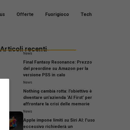
us
Offerte
Fuorigioco
Tech
Articoli recenti
News
Final Fantasy Resonance: Prezzo
del preordine su Amazon per la
versione PS5 in calo
News
Nothing cambia rotta: l’obiettivo è
diventare un’azienda ‘AI First’ per
affrontare la crisi delle memorie
News
Apple impone limiti su Siri AI: l’uso
eccessivo richiederà un