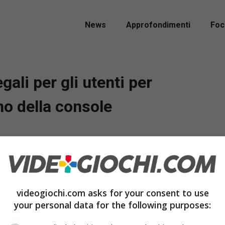
News
Approfondimenti
Foc
ali per gli utenti per
no della console
Xbox One (22 novembre),
Microsoft ha deciso di
ri della console con fantastici regali, tra
videogiochi.com asks for your consent to use
prio profilo e la dashboard
. Tali contenuti
your personal data for the following purposes:
produttore.