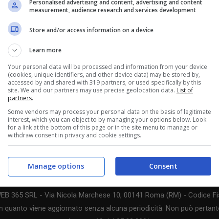
Personalised advertising and content, advertising and content
measurement, audience research and services development
e nel primo anno di vita della console, la
Store and/or access information on a device
bili,
come le oltre due miliardi di ore di gioco
Learn more
amerscore guadagnati in totale dai giocatori
.
Your personal data will be processed and information from your device
(cookies, unique identifiers, and other device data) may be stored by,
accessed by and shared with 319 partners, or used specifically by this
site. We and our partners may use precise geolocation data.
List of
partners.
Some vendors may process your personal data on the basis of legitimate
interest, which you can object to by managing your options below. Look
for a link at the bottom of this page or in the site menu to manage or
withdraw consent in privacy and cookie settings.
Manage options
Consent
WEB 365 SRL - Via Nicola Marchese 10, 00141 Roma (RM) - Codice Fis
n quanto viene aggiornato senza alcuna periodicità. Non può pertanto