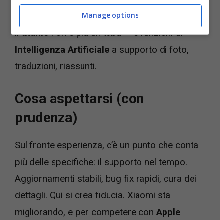
più resistenti, scocche in materiali premium —
Manage options
il
titanio
non è più un tabù — e funzioni di
Intelligenza Artificiale
a supporto di foto,
traduzioni, riassunti.
Cosa aspettarsi (con
prudenza)
Sul fronte esperienza, c’è un punto che conta
più delle specifiche: il supporto nel tempo.
Aggiornamenti stabili, bug fix rapidi, cura dei
dettagli. Qui si crea fiducia. Xiaomi sta
migliorando, e per competere con
Apple