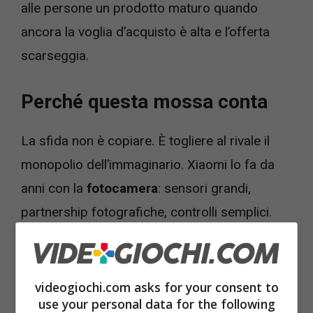
alle persone un prodotto maturo quando
ancora la voglia d’acquisto è alta e l’offerta
scarseggia.
Perché questa mossa conta
La sfida non è copiare. È togliere al rivale il
monopolio dell’immaginario. Xiaomi lo fa da
anni con la
fotocamera
: sensori grandi,
partnership fotografiche, controlli semplici.
Non tutti si ricordano le sigle tecniche, ma tutti
capiscono una foto notturna pulita o un
ritratto che non “impasta” la pelle. Su strada, è
videogiochi.com asks for your consent to
use your personal data for the following
lì che si vince. Ho visto più di una volta amici