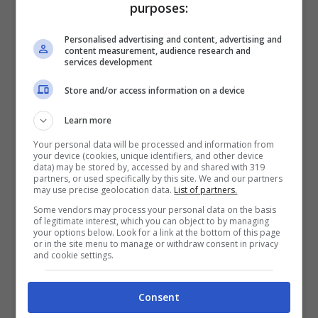
purposes:
cambiare telefono dopo aver provato due
Personalised advertising and content, advertising and
scatti al tramonto: niente schede tecniche,
content measurement, audience research and
services development
solo emozione davanti allo schermo.
Store and/or access information on a device
Le caratteristiche dell’anti-iPhone
Learn more
Your personal data will be processed and information from
Se l’“anti-iPhone” arriverà a
agosto
, punterà
your device (cookies, unique identifiers, and other device
data) may be stored by, accessed by and shared with 319
forte su tre leve. Una
fotocamera
con zoom
partners, or used specifically by this site. We and our partners
may use precise geolocation data.
List of partners.
serio e colori credibili. Una batteria che regge
Some vendors may process your personal data on the basis
la giornata senza ansia e una
ricarica rapida
of legitimate interest, which you can object to by managing
your options below. Look for a link at the bottom of this page
che salva le mattine storte. Un
display
or in the site menu to manage or withdraw consent in privacy
and cookie settings.
luminoso, leggibile sotto il sole, con tocchi
fluidi. Dettagli? Per ora restano ipotesi.
Consent
Xiaomi, negli ultimi top, ha lavorato con vetri