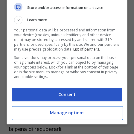
Store and/or access information on a device
tu in che ordine giocarli, ma una volta
completati
tutti e tre i Baldur’s Gate
ti sentirai
Learn more
molto probabilmente estremamente
Your personal data will be processed and information from
your device (cookies, unique identifiers, and other device
soddisfatto di quello che sei riuscito a
data) may be stored by, accessed by and shared with 319
partners, or used specifically by this site. We and our partners
raggiungere nonostante la difficoltà e il caos.
may use precise geolocation data.
List of partners.
Some vendors may process your personal data on the basis
of legitimate interest, which you can object to by managing
your options below. Look for a link at the bottom of this page
Si tratta di giochi che rispetto a Baldur’s Gate
or in the site menu to manage or withdraw consent in privacy
and cookie settings.
3 sono molto più vecchi (la versione Enhanced
Edition del primo Baldur’s Gate è del 2013 per
Consent
esempio), ma sono giochi che hanno gettato
le basi anche di quello che è il successo
Manage options
dell’ultimo titolo di Larian Studios e quindi vale
la pena di recuperarli.