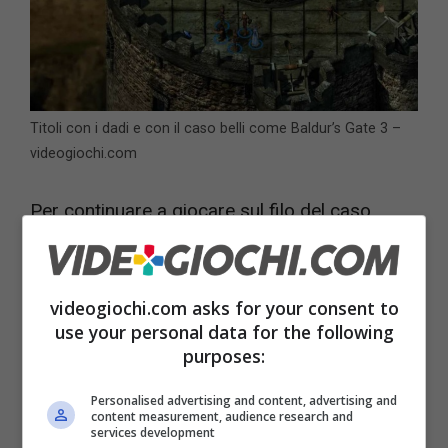
Titoli con i dadi e con il caso belli come Baldur’s Gate 3 –
videogiochi.com
Per continuare a giocare sul filo del caso,
chiaramente dovete provare i due giochi
precedenti della serie di Baldur’s Gate. Le
videogiochi.com asks for your consent to
meccaniche di base sono infatti sempre le
use your personal data for the following
stesse.
purposes:
Personalised advertising and content, advertising and
È chiaro che non siamo di fronte a due capitoli
content measurement, audience research and
services development
precedenti di una saga e quindi puoi decidere