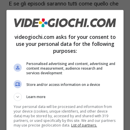
E se gli episodi saranno tutti come quello che
andrà in onda il prossimo 13 giugno, diventerà
molto complicato. La storia, infatti,
sembra
andare ancora più a rotoli rispetto a quanto
videogiochi.com asks for your consent to
già visto negli episodi precedenti.
use your personal data for the following
purposes:
Perché se la
sconvolgente rivelazione
Personalised advertising and content, advertising and
content measurement, audience research and
avvenuta durante il matrimonio ha gettato tutti
services development
nel panico, adesso siamo di fronte a qualcosa
Store and/or access information on a device
di ancora peggio. Questo episodio in
Learn more
particolare infatti si accanisce sui personaggi
Your personal data will be processed and information from
più fragili.
your device (cookies, unique identifiers, and other device
data) may be stored by, accessed by and shared with 319
partners, or used specifically by this site. We and our partners
may use precise geolocation data.
List of partners.
Cominciamo con il primo momento