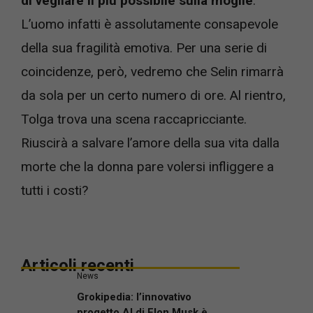
di vegliare il più possibile sulla moglie
.
L’uomo infatti è assolutamente consapevole
della sua fragilità emotiva. Per una serie di
coincidenze, però, vedremo che Selin rimarrà
da sola per un certo numero di ore. Al rientro,
Tolga trova una scena raccapricciante.
Riuscirà a salvare l’amore della sua vita dalla
morte che la donna pare volersi infliggere a
tutti i costi?
Articoli recenti
News
Grokipedia: l’innovativo
progetto AI di Elon Musk è