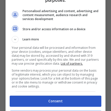
purposes:
Personalised advertising and content, advertising and
content measurement, audience research and
services development
Store and/or access information on a device
Learn more
Your personal data will be processed and information from
your device (cookies, unique identifiers, and other device
data) may be stored by, accessed by and shared with 319
partners, or used specifically by this site. We and our partners
may use precise geolocation data.
List of partners.
Some vendors may process your personal data on the basis
of legitimate interest, which you can object to by managing
Fonte: Pixabay – VideoGiochi.com
your options below. Look for a link at the bottom of this page
or in the site menu to manage or withdraw consent in privacy
and cookie settings.
L’innovazione principale riguarda
l’introduzione nello standard Qi2 del nuovo
Consent
Magnetic Power Profile
, sviluppata dal