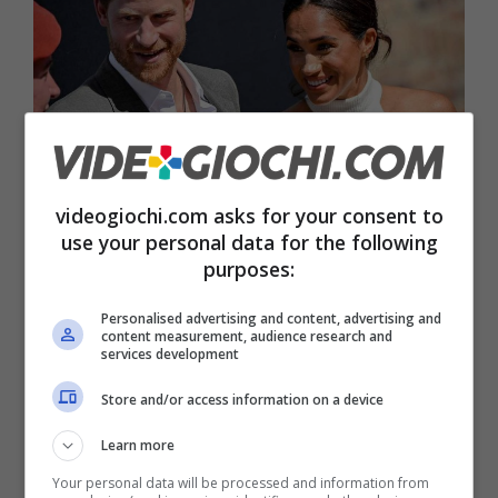
videogiochi.com asks for your consent to
use your personal data for the following
purposes:
Harry e Meghan, spunta il
videogioco su di loro: fan attoniti
Personalised advertising and content, advertising and
content measurement, audience research and
services development
10 Aprile 2023
Store and/or access information on a device
Learn more
Your personal data will be processed and information from