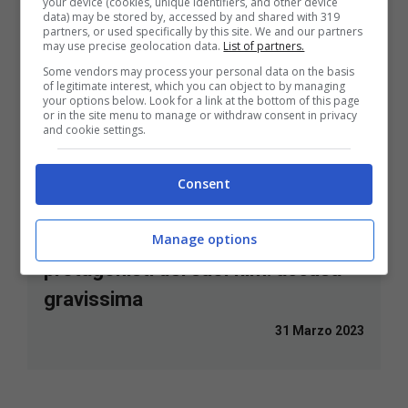
your device (cookies, unique identifiers, and other device
data) may be stored by, accessed by and shared with 319
partners, or used specifically by this site. We and our partners
may use precise geolocation data.
List of partners.
Some vendors may process your personal data on the basis
of legitimate interest, which you can object to by managing
your options below. Look for a link at the bottom of this page
or in the site menu to manage or withdraw consent in privacy
and cookie settings.
Consent
Marvel nei guai, arrestato uno dei
Manage options
protagonisti dei suoi film: accusa
gravissima
31 Marzo 2023