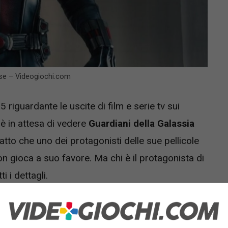
cuse – Videogiochi.com
riguardante le uscite di film e serie tv sui
 è in attesa di vedere
Guardiani della Galassia
fatto che uno dei protagonisti delle sue pellicole
on gioca a suo favore. Ma chi è il protagonista di
 i dettagli.
na star