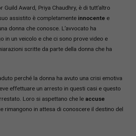
r Guild Award, Priya Chaudhry, è di tutt’altro
l suo assistito è completamente
innocente
e
 una donna che conosce. L’avvocato ha
go in un veicolo e che ci sono prove video e
chiarazioni scritte da parte della donna che ha
caduto perché la donna ha avuto una crisi emotiva
deve effettuare un arresto in questi casi e questo
arrestato. Loro si aspettano che le
accuse
te rimangono in attesa di conoscere il destino del