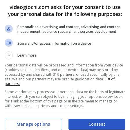
 è
Jonathan Majors
, uno dei protagonisti di Ant-
videogiochi.com asks for your consent to use
your personal data for the following purposes:
 nelle
sale cinematografiche
di recente. Sabato
uto una chiamata proveniente dal quartiere di
Personalised advertising and content, advertising and content
measurement, audience research and services development
 NYPD ha dichiarato che la vittima ha dichiarato
Store and/or access information on a device
una donna di 30 anni che ha riportato ferite alla
Learn more
Your personal data will be processed and information from your device
(cookies, unique identifiers, and other device data) may be stored by,
accessed by and shared with 319 partners, or used specifically by this
site. We and our partners may use precise geolocation data.
List of
partners.
Some vendors may process your personal data on the basis of legitimate
interest, which you can object to by managing your options below. Look
for a link at the bottom of this page or in the site menu to manage or
withdraw consent in privacy and cookie settings.
Manage options
Consent