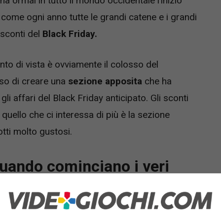
 ormai in tutto il mondo occidentale l’inizio
come ogni anno tutte le grandi catene e i grandi
 sconti del
Black Friday.
to di vista è ovviamente il colosso del
so di creare una
sezione apposita
che ha
li affari del Black Friday anticipato. Gli sconti
 quello che ci interessa di più è la sezione
tti molto gustosi.
uando cominciano i veri