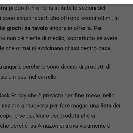
orni
prodotti in offerta in tutte le sezioni del
sono alcuni reparti che offrono sconti ottimi. In
dei
giochi da tavolo
ancora in offerta. Per
to non c’è niente di meglio, soprattutto se avete
le che ormai si avvicinano chiusi dentro casa.
ranquilli, perché ci sono decine di prodotti di
sere messi nel carrello.
Black Friday che è previsto per
fine mese
, nello
na iniziare a muoversi per fare magari una
lista
dei
coprire se qualcuno dei prodotti che ci
nche perché, su Amazon si trova veramente di